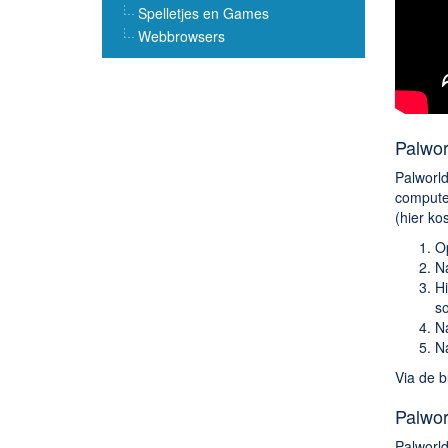
Spelletjes en Games
Webbrowsers
Palwo
Palworld
compute
(hier ko
O
Na
Hi
so
N
Na
Via de b
Palwor
Palworld