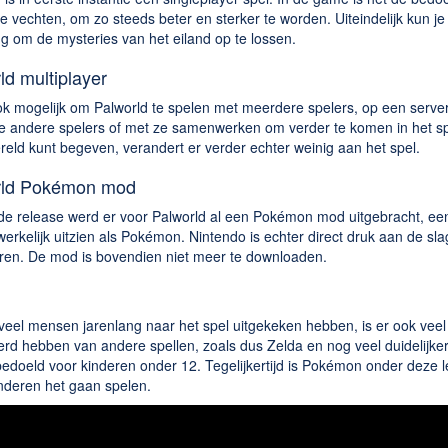
e vechten, om zo steeds beter en sterker te worden. Uiteindelijk kun j
g om de mysteries van het eiland op te lossen.
ld multiplayer
ok mogelijk om Palworld te spelen met meerdere spelers, op een serve
 andere spelers of met ze samenwerken om verder te komen in het spe
eld kunt begeven, verandert er verder echter weinig aan het spel.
rld Pokémon mod
de release werd er voor Palworld al een Pokémon mod uitgebracht, een
erkelijk uitzien als Pokémon. Nintendo is echter direct druk aan de sl
ren. De mod is bovendien niet meer te downloaden.
eel mensen jarenlang naar het spel uitgekeken hebben, is er ook veel kr
rd hebben van andere spellen, zoals dus Zelda en nog veel duidelijker
bedoeld voor kinderen onder 12. Tegelijkertijd is Pokémon onder deze le
nderen het gaan spelen.