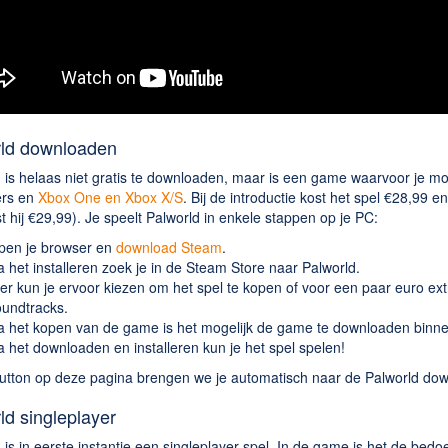
rld downloaden
 is helaas niet gratis te downloaden, maar is een game waarvoor je mo
rs en
Xbox One en Xbox X/S
. Bij de introductie kost het spel €28,99 
st hij €29,99). Je speelt Palworld in enkele stappen op je PC:
pen je browser en
download Steam
.
 het installeren zoek je in de Steam Store naar Palworld.
er kun je ervoor kiezen om het spel te kopen of voor een paar euro ext
undtracks.
a het kopen van de game is het mogelijk de game te downloaden binn
 het downloaden en installeren kun je het spel spelen!
utton op deze pagina brengen we je automatisch naar de Palworld dow
ld singleplayer
 is in eerste instantie een singleplayer spel. In de game is het de bedo