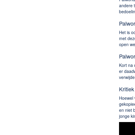
andere t
bedoelin
Palwor
Het is o
met deze
open wer
Palwo
Kort na 
er daadw
verwijde
Kritiek
Hoewel v
gekopiee
en niet 
jonge ki