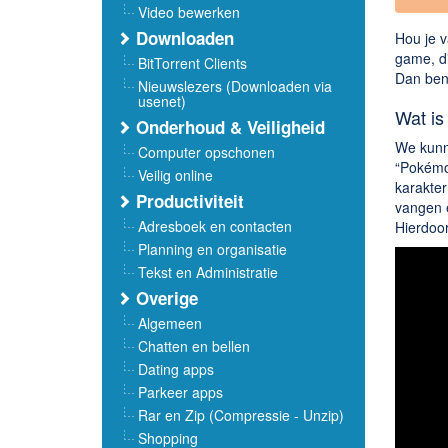
Video bewerken
Downloaden
Hou je v
game, di
BitTorrent Clients
Dan ben 
Nieuwslezers (Downloaden via
usenet)
Wat is
Onderhoud & Veiligheid
We kunne
Computer opschonen
“Pokémon
Veilig online
karakter
Productiviteit
vangen e
Adresboek en contacten
Hierdoor
Planning en organisatie
Tekst en Administratie
Overige
Algemeen
Chatten en bellen
Dating apps
Parkeer apps
Rar en Zip (Compressie - Unzip)
Shopping