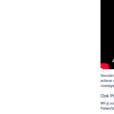
Vooralsn
actieve 
nostalgi
Ook Pa
Wil jij 
Palworld