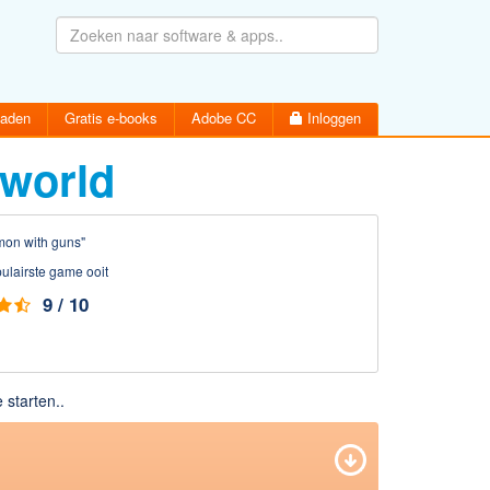
oaden
Gratis e-books
Adobe CC
Inloggen
world
on with guns"
ulairste game ooit
Wachtwoord vergeten
Inloggen
Activatiemail hersturen
9 / 10
Account aanmaken
 starten..