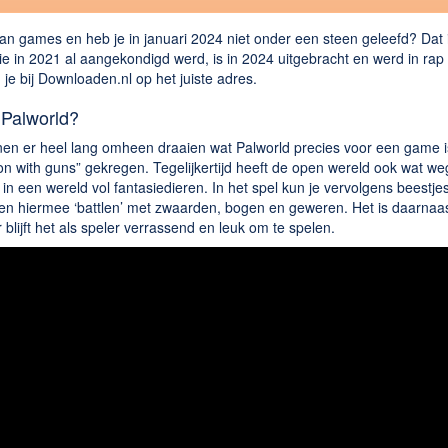
an games en heb je in januari 2024 niet onder een steen geleefd? Dat i
e in 2021 al aangekondigd werd, is in 2024 uitgebracht en werd in ra
je bij Downloaden.nl op het juiste adres.
 Palworld?
n er heel lang omheen draaien wat Palworld precies voor een game is
 with guns” gekregen. Tegelijkertijd heeft de open wereld ook wat weg
 in een wereld vol fantasiedieren. In het spel kun je vervolgens beestj
n hiermee ‘battlen’ met zwaarden, bogen en geweren. Het is daarnaast
 blijft het als speler verrassend en leuk om te spelen.