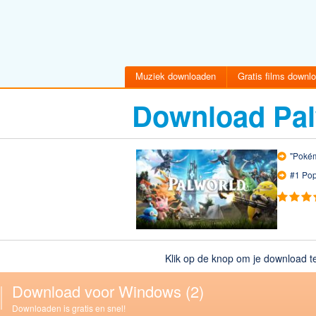
Muziek downloaden
Gratis films downl
Download Pal
"Pokém
#1 Pop
Klik op de knop om je download te
Download voor Windows
(2)
Downloaden is gratis en snel!