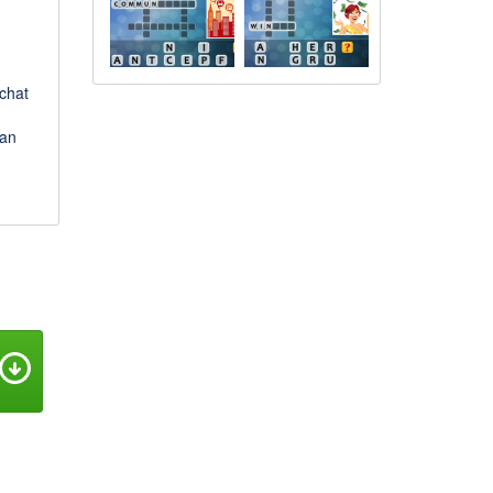
chat
dan