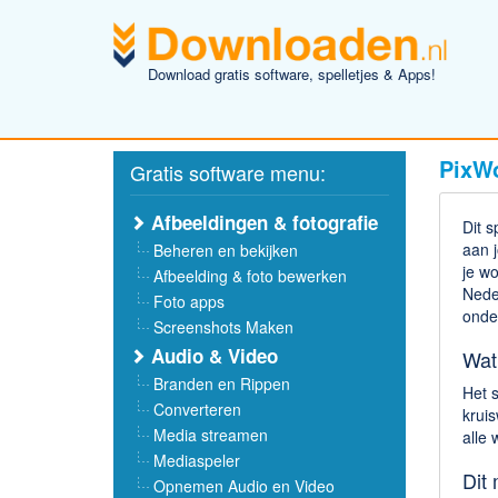
Download gratis software, spelletjes & Apps!
PixW
Gratis software menu:
Afbeeldingen & fotografie
Dit s
aan j
Beheren en bekijken
je wo
Afbeelding & foto bewerken
Neder
Foto apps
onder
Screenshots Maken
Audio & Video
Wat
Branden en Rippen
Het s
Converteren
kruis
Media streamen
alle 
Mediaspeler
Dit
Opnemen Audio en Video