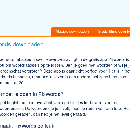
Muziek downloaden
Gratis films downl
ords
downloaden
pel wordt absoluut jouw nieuwe verslaving! In de gratis app Pixwords is
ou om woordraadsels op te lossen. Ben je goed met woorden of wil je j
ordenschat vergroten? Deze app is daar echt perfect voor. Het is in he
lands te spelen, maar als je liever in een andere taal speelt: het spel
steunt er 20!
 moet je doen in PixWords?
pel begint met een overzicht van lege blokjes in de vorm van een
woordpuzzel. De woorden die je invult, moet je raden van een foto. Heb
woorden geraden, dan heb je het level gehaald.
 maakt PixWords zo leuk: