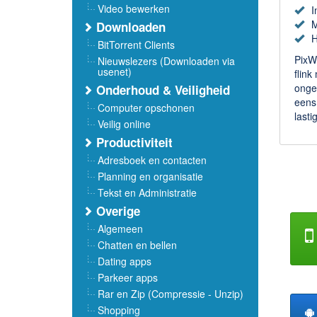
Video bewerken
I
M
Downloaden
H
BitTorrent Clients
PixW
Nieuwslezers (Downloaden via
usenet)
flink
onget
Onderhoud & Veiligheid
eens 
Computer opschonen
lasti
Veilig online
Productiviteit
Adresboek en contacten
Planning en organisatie
Tekst en Administratie
Overige
Algemeen
Chatten en bellen
Dating apps
Parkeer apps
Rar en Zip (Compressie - Unzip)
Shopping