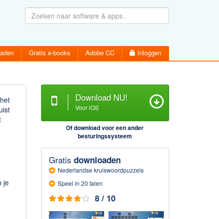
oaden
Gratis e-books
Adobe CC
Inloggen
Download NU!
 het
Voor iOS
uist
t
Wachtwoord vergeten
Inloggen
Of download voor een ander
Activatiemail hersturen
besturingssysteem
Account aanmaken
Gratis
downloaden
Nederlandse kruiswoord­puzzels
 je
Speel in 20 talen
8 / 10