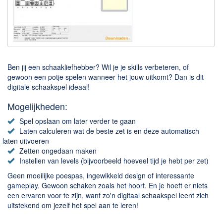
Downloaden
BitTorrent Clients
Nieuwslezers (Downloaden via usenet)
Onderhoud & Veiligheid
Ben jij een schaakliefhebber? Wil je je skills verbeteren, of
gewoon een potje spelen wanneer het jouw uitkomt? Dan is dit
digitale schaakspel ideaal!
Computer opschonen
Veilig online
Mogelijkheden:
Productiviteit
Spel opslaan om later verder te gaan
Laten calculeren wat de beste zet is en deze automatisch
Adresboek en contacten
laten uitvoeren
Zetten ongedaan maken
Planning en organisatie
Instellen van levels (bijvoorbeeld hoeveel tijd je hebt per zet)
Tekst en Administratie
Geen moeilijke poespas, ingewikkeld design of interessante
gameplay. Gewoon schaken zoals het hoort. En je hoeft er niets
Overige
een ervaren voor te zijn, want zo'n digitaal schaakspel leent zich
uitstekend om jezelf het spel aan te leren!
Algemeen