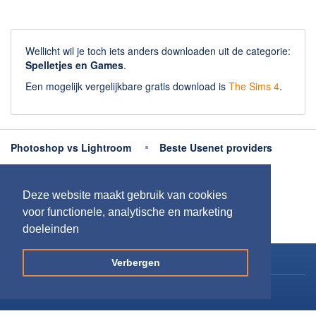
Chatten en bellen
Dating apps
Parkeer apps
Wellicht wil je toch iets anders downloaden uit de categorie:
Rar en Zip (Compressie - Unzip)
Spelletjes en Games
.
Shopping
Een mogelijk vergelijkbare gratis download is
The Sims 4
.
Spelletjes en Games
Webbrowsers
Photoshop vs Lightroom
Beste Usenet providers
Beste antivirus
Beste fotobewerking apps
Deze website maakt gebruik van cookies
Meer uitleg
voor functionele, analytische en marketing
doeleinden
Copyright 2026
Downloaden.nl
Verbergen
Contact opnemen