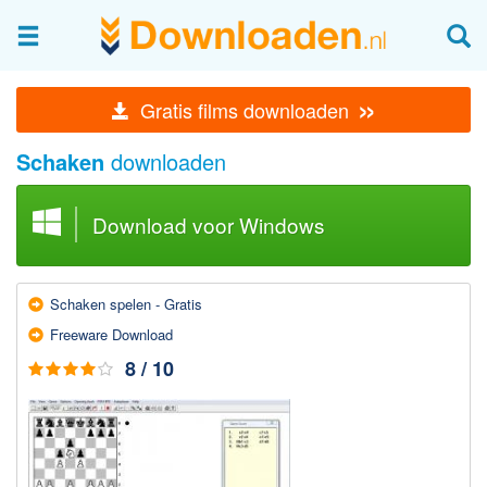
Afbeeldingen & fotografie
»
Gratis films downloaden
Beheren en bekijken
Schaken
downloaden
Afbeelding & foto bewerken
Foto apps
Download voor Windows
Screenshots Maken
Audio & Video
Schaken spelen - Gratis
Branden en Rippen
Freeware Download
Converteren
8 / 10
Media streamen
Mediaspeler
Opnemen Audio en Video
Video bewerken