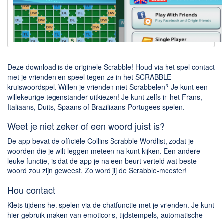
Downloaden
BitTorrent Clients
Nieuwslezers (Downloaden via usenet)
Onderhoud & Veiligheid
Deze download is de originele Scrabble! Houd via het spel contact
met je vrienden en speel tegen ze in het SCRABBLE-
kruiswoordspel. Willen je vrienden niet Scrabbelen? Je kunt een
Computer opschonen
willekeurige tegenstander uitkiezen! Je kunt zelfs in het Frans,
Veilig online
Italiaans, Duits, Spaans of Braziliaans-Portugees spelen.
Productiviteit
Weet je niet zeker of een woord juist is?
Adresboek en contacten
De app bevat de officiële Collins Scrabble Wordlist, zodat je
woorden die je wilt leggen meteen na kunt kijken. Een andere
Planning en organisatie
leuke functie, is dat de app je na een beurt verteld wat beste
Tekst en Administratie
woord zou zijn geweest. Zo word jij de Scrabble-meester!
Overige
Hou contact
Klets tijdens het spelen via de chatfunctie met je vrienden. Je kunt
Algemeen
hier gebruik maken van emoticons, tijdstempels, automatische