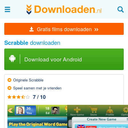
Afbeeldingen & fotografie
»
Gratis films downloaden
Beheren en bekijken
Scrabble
downloaden
Afbeelding & foto bewerken
Foto apps
Download voor Android
Screenshots Maken
Audio & Video
Originele Scrabble
Branden en Rippen
Speel samen met je vrienden
Converteren
7 / 10
Media streamen
Mediaspeler
Opnemen Audio en Video
Video bewerken