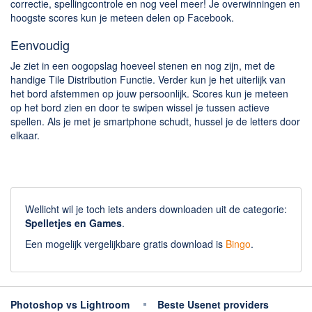
Chatten en bellen
correctie, spellingcontrole en nog veel meer! Je overwinningen en
hoogste scores kun je meteen delen op Facebook.
Dating apps
Parkeer apps
Eenvoudig
Rar en Zip (Compressie - Unzip)
Je ziet in een oogopslag hoeveel stenen en nog zijn, met de
handige Tile Distribution Functie. Verder kun je het uiterlijk van
Shopping
het bord afstemmen op jouw persoonlijk. Scores kun je meteen
Spelletjes en Games
op het bord zien en door te swipen wissel je tussen actieve
spellen. Als je met je smartphone schudt, hussel je de letters door
Webbrowsers
elkaar.
Wellicht wil je toch iets anders downloaden uit de categorie:
Spelletjes en Games
.
Een mogelijk vergelijkbare gratis download is
Bingo
.
Photoshop vs Lightroom
Beste Usenet providers