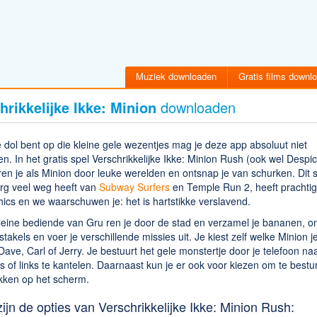
Muziek downloaden
Gratis films downl
hrikkelijke Ikke: Minion
downloaden
e dol bent op die kleine gele wezentjes mag je deze app absoluut niet
n. In het gratis spel Verschrikkelijke Ikke: Minion Rush (ook wel Despi
en je als Minion door leuke werelden en ontsnap je van schurken. Dit s
erg veel weg heeft van
Subway Surfers
en Temple Run 2, heeft prachti
ics en we waarschuwen je: het is hartstikke verslavend.
leine bediende van Gru ren je door de stad en verzamel je bananen, on
stakels en voer je verschillende missies uit. Je kiest zelf welke Minion je
 Dave, Carl of Jerry. Je bestuurt het gele monstertje door je telefoon na
s of links te kantelen. Daarnaast kun je er ook voor kiezen om te bestu
ikken op het scherm.
zijn de opties van Verschrikkelijke Ikke: Minion Rush: