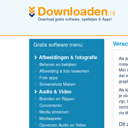
Download gratis software, spelletjes & Apps!
Versc
Gratis software menu:
Afbeeldingen & fotografie
Als j
misse
Beheren en bekijken
Me) r
Afbeelding & foto bewerken
dat 
Foto apps
graph
Screenshots Maken
Als k
Audio & Video
je ob
Branden en Rippen
zijn:
Converteren
recht
Media streamen
via t
Mediaspeler
Dit 
Opnemen Audio en Video