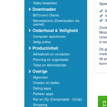
Video bewerken
Spee
Downloaden
M
BitTorrent Clients
V
S
Nieuwslezers (Downloaden via
usenet)
Zonde
Onderhoud & Veiligheid
Minio
Computer opschonen
Unico
Veilig online
in e
Productiviteit
De gr
merkt
Adresboek en contacten
de pr
Planning en organisatie
kunn
Tekst en Administratie
Overige
Algemeen
Chatten en bellen
Dating apps
Parkeer apps
Rar en Zip (Compressie - Unzip)
Shopping