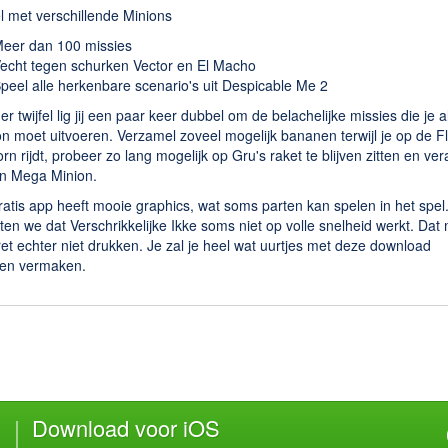
l met verschillende Minions
eer dan 100 missies
echt tegen schurken Vector en El Macho
peel alle herkenbare scenario's uit Despicable Me 2
r twijfel lig jij een paar keer dubbel om de belachelijke missies die je a
n moet uitvoeren. Verzamel zoveel mogelijk bananen terwijl je op de Fl
rn rijdt, probeer zo lang mogelijk op Gru's raket te blijven zitten en ve
en Mega Minion.
atis app heeft mooie graphics, wat soms parten kan spelen in het spel
en we dat Verschrikkelijke Ikke soms niet op volle snelheid werkt. Dat
et echter niet drukken. Je zal je heel wat uurtjes met deze download
en vermaken.
Download voor iOS