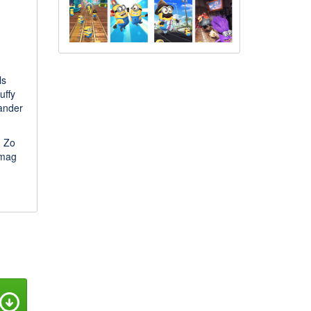
ls
uffy
rander
. Zo
 mag