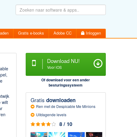
oaden
Gratis e-books
Adobe CC
Inloggen
Download NU!
Voor iOS
cable
pel,
Wachtwoord vergeten
Inloggen
Of download voor een ander
ge
Activatiemail hersturen
besturingssysteem
Account aanmaken
twijk
Gratis
downloaden
 wilt
Ren met de Despicable Me Minions
ar
ren
Uitdagende levels
8 / 10