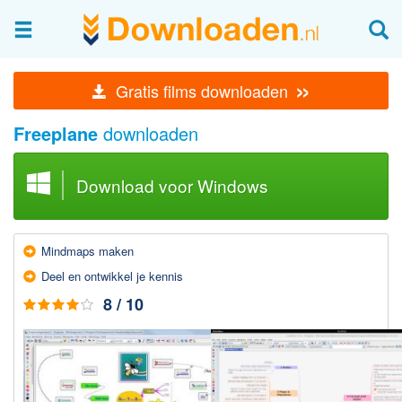
Afbeeldingen & fotografie
»
Gratis films downloaden
Beheren en bekijken
Freeplane
downloaden
Afbeelding & foto bewerken
Foto apps
Download voor Windows
Screenshots Maken
Audio & Video
Mind­maps maken
Branden en Rippen
Deel en ontwikkel je kennis
Converteren
8 / 10
Media streamen
Mediaspeler
Opnemen Audio en Video
Video bewerken