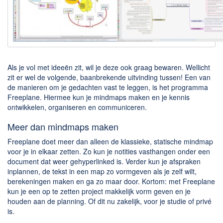
Downloaden
BitTorrent Clients
Nieuwslezers (Downloaden via usenet)
Onderhoud & Veiligheid
Als je vol met ideeën zit, wil je deze ook graag bewaren. Wellicht
zit er wel de volgende, baanbrekende uitvinding tussen! Een van
de manieren om je gedachten vast te leggen, is het programma
Computer opschonen
Freeplane. Hiermee kun je mindmaps maken en je kennis
Veilig online
ontwikkelen, organiseren en communiceren.
Productiviteit
Meer dan mindmaps maken
Adresboek en contacten
Freeplane doet meer dan alleen de klassieke, statische mindmap
voor je in elkaar zetten. Zo kun je notities vasthangen onder een
Planning en organisatie
document dat weer gehyperlinked is. Verder kun je afspraken
Tekst en Administratie
inplannen, de tekst in een map zo vormgeven als je zelf wilt,
berekeningen maken en ga zo maar door. Kortom: met Freeplane
Overige
kun je een op te zetten project makkelijk vorm geven en je
houden aan de planning. Of dit nu zakelijk, voor je studie of privé
Algemeen
is.