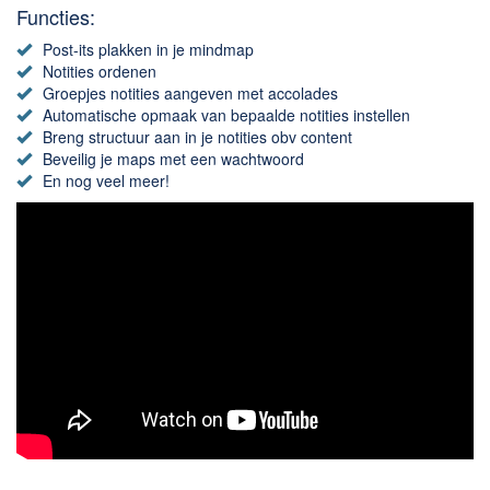
Chatten en bellen
Functies:
Dating apps
Post-its plakken in je mindmap
Parkeer apps
Notities ordenen
Groepjes notities aangeven met accolades
Rar en Zip (Compressie - Unzip)
Automatische opmaak van bepaalde notities instellen
Shopping
Breng structuur aan in je notities obv content
Beveilig je maps met een wachtwoord
Spelletjes en Games
En nog veel meer!
Webbrowsers