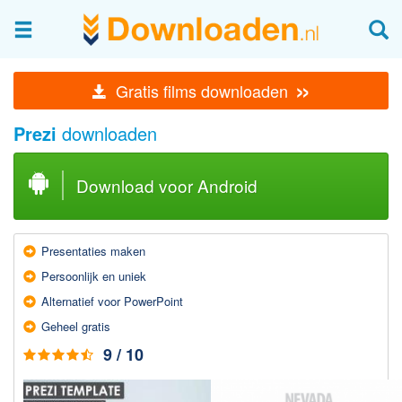
Afbeeldingen & fotografie
»
Gratis films downloaden
Beheren en bekijken
Prezi
downloaden
Afbeelding & foto bewerken
Foto apps
Download voor Android
Screenshots Maken
Audio & Video
Presentaties maken
Branden en Rippen
Persoonlijk en uniek
Converteren
Alternatief voor PowerPoint
Media streamen
Geheel gratis
Mediaspeler
9 / 10
Opnemen Audio en Video
Video bewerken