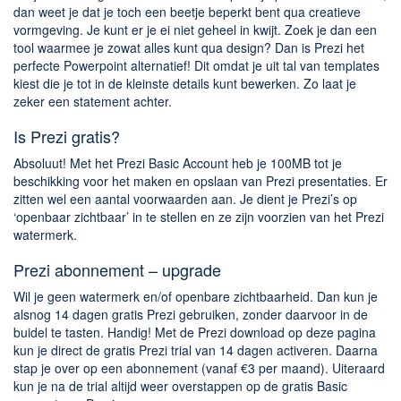
dan weet je dat je toch een beetje beperkt bent qua creatieve
vormgeving. Je kunt er je ei niet geheel in kwijt. Zoek je dan een
tool waarmee je zowat alles kunt qua design? Dan is Prezi het
perfecte Powerpoint alternatief! Dit omdat je uit tal van templates
kiest die je tot in de kleinste details kunt bewerken. Zo laat je
zeker een statement achter.
Is Prezi gratis?
Absoluut! Met het Prezi Basic Account heb je 100MB tot je
beschikking voor het maken en opslaan van Prezi presentaties. Er
zitten wel een aantal voorwaarden aan. Je dient je Prezi’s op
‘openbaar zichtbaar’ in te stellen en ze zijn voorzien van het Prezi
watermerk.
Prezi abonnement – upgrade
Wil je geen watermerk en/of openbare zichtbaarheid. Dan kun je
alsnog 14 dagen gratis Prezi gebruiken, zonder daarvoor in de
buidel te tasten. Handig! Met de Prezi download op deze pagina
kun je direct de gratis Prezi trial van 14 dagen activeren. Daarna
stap je over op een abonnement (vanaf €3 per maand). Uiteraard
kun je na de trial altijd weer overstappen op de gratis Basic