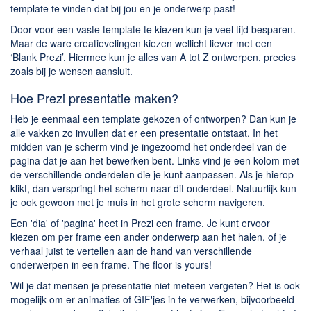
template te vinden dat bij jou en je onderwerp past!
Door voor een vaste template te kiezen kun je veel tijd besparen.
Maar de ware creatievelingen kiezen wellicht liever met een
‘Blank Prezi’. Hiermee kun je alles van A tot Z ontwerpen, precies
zoals bij je wensen aansluit.
Hoe Prezi presentatie maken?
Heb je eenmaal een template gekozen of ontworpen? Dan kun je
alle vakken zo invullen dat er een presentatie ontstaat. In het
midden van je scherm vind je ingezoomd het onderdeel van de
pagina dat je aan het bewerken bent. Links vind je een kolom met
de verschillende onderdelen die je kunt aanpassen. Als je hierop
klikt, dan verspringt het scherm naar dit onderdeel. Natuurlijk kun
je ook gewoon met je muis in het grote scherm navigeren.
Een 'dia' of 'pagina' heet in Prezi een frame. Je kunt ervoor
kiezen om per frame een ander onderwerp aan het halen, of je
verhaal juist te vertellen aan de hand van verschillende
onderwerpen in een frame. The floor is yours!
Wil je dat mensen je presentatie niet meteen vergeten? Het is ook
mogelijk om er animaties of GIF'jes in te verwerken, bijvoorbeeld