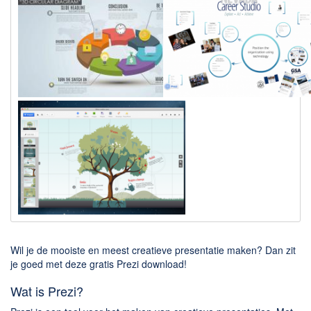
Downloaden
BitTorrent Clients
Nieuwslezers (Downloaden via usenet)
Onderhoud & Veiligheid
Computer opschonen
Veilig online
Productiviteit
Adresboek en contacten
Planning en organisatie
Tekst en Administratie
Wil je de mooiste en meest creatieve presentatie maken? Dan zit
Overige
je goed met deze gratis Prezi download!
Wat is Prezi?
Algemeen