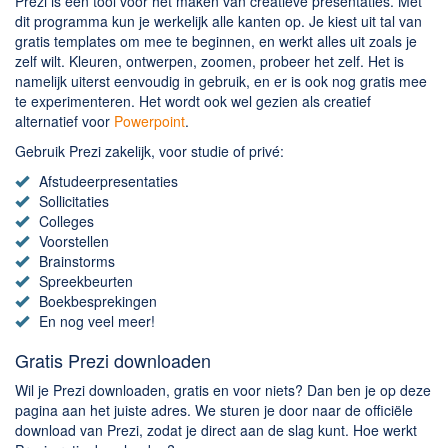
Chatten en bellen
Prezi is een tool voor het maken van creatieve presentaties. Met
dit programma kun je werkelijk alle kanten op. Je kiest uit tal van
Dating apps
gratis templates om mee te beginnen, en werkt alles uit zoals je
Parkeer apps
zelf wilt. Kleuren, ontwerpen, zoomen, probeer het zelf. Het is
namelijk uiterst eenvoudig in gebruik, en er is ook nog gratis mee
Rar en Zip (Compressie - Unzip)
te experimenteren. Het wordt ook wel gezien als creatief
Shopping
alternatief voor
Powerpoint
.
Spelletjes en Games
Gebruik Prezi zakelijk, voor studie of privé:
Webbrowsers
Afstudeerpresentaties
Sollicitaties
Colleges
Voorstellen
Brainstorms
Spreekbeurten
Boekbesprekingen
En nog veel meer!
Gratis Prezi downloaden
Wil je Prezi downloaden, gratis en voor niets? Dan ben je op deze
pagina aan het juiste adres. We sturen je door naar de officiële
download van Prezi, zodat je direct aan de slag kunt. Hoe werkt