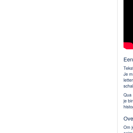
Een
Teks
Je m
lette
scha
Qua 
je bi
hist
Ove
Om je