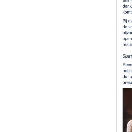
anima
denke
komt
Bij o
de v
bijvo
open
resul
Sam
Recen
netje
de fu
pres