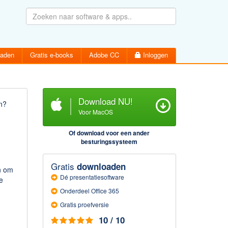
oaden
Gratis e-books
Adobe CC
Inloggen
Download NU!
n?
Voor MacOS
Wachtwoord vergeten
Inloggen
Of download voor een ander
Activatiemail hersturen
besturingssysteem
Account aanmaken
Gratis
downloaden
n om
Dé presentatie­software
e
Onderdeel Office 365
Gratis proefversie
10 / 10