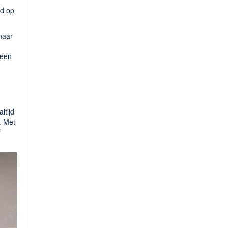
ld op
naar
 een
ltijd
. Met
f