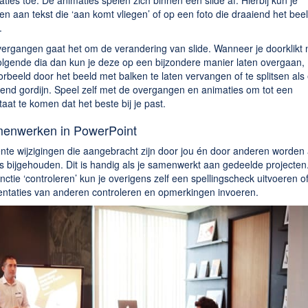
ties toe. De animaties spelen zich binnen een slide af. Hierbij kun je
n aan tekst die ‘aan komt vliegen’ of op een foto die draaiend het bee
.
vergangen gaat het om de verandering van slide. Wanneer je doorklikt 
olgende dia dan kun je deze op een bijzondere manier laten overgaan,
orbeeld door het beeld met balken te laten vervangen of te splitsen als
end gordijn. Speel zelf met de overgangen en animaties om tot een
taat te komen dat het beste bij je past.
enwerken in PowerPoint
te wijzigingen die aangebracht zijn door jou én door anderen worden a
s bijgehouden. Dit is handig als je samenwerkt aan gedeelde projecten
nctie ‘controleren’ kun je overigens zelf een spellingscheck uitvoeren o
entaties van anderen controleren en opmerkingen invoeren.