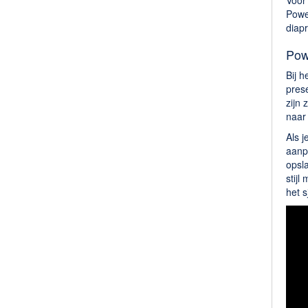
Voor 
Powe
diap
Pow
Bij h
prese
zijn 
naar 
Als 
aanp
opsla
stijl
het s