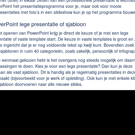
het (snel) in elkaar zetten van een professionele presentatie is Microso
rPoint hét presentatieprogramma voor je, maar ook voor mooie
resentaties met foto’s in een slideshow kun je op het programma bouw
erPoint lege presentatie of sjabloon
et openen van PowerPoint krijg je direct de keuze of je met een lege
ntatie of vaste template start. De keuze in vaste templates is groot en
zo ingericht dat je er nog voldoende tekst op kwijt kunt. Bovendien zoek 
sjablonen in ruim 40 categorieën, zoals zakelijk, persoonlijk of infogra
je eenmaal gekozen hebt is het overigens nog steeds mogelijk om daar
assingen te doen. Kies je voor een lege presentatie? Dan kun je deze
an als vast sjabloon. Dit is handig als je regelmatig presentaties in dez
 maakt (bijvoorbeeld voor je werk of opleiding). Ook kun je met enkele kl
jabloon doorvoeren naar alle nieuwe slides.