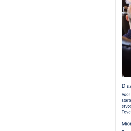
Dia
Voor 
star
ervo
Teve
Mic