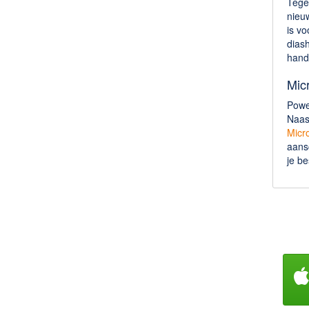
Tege
nieuw
is vo
dias
hand
Mic
Powe
Naas
Micr
aansc
je b