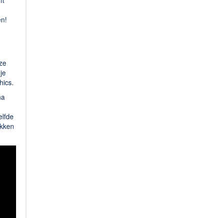
ft
en!
 ze
je
phics.
na
elfde
ikken