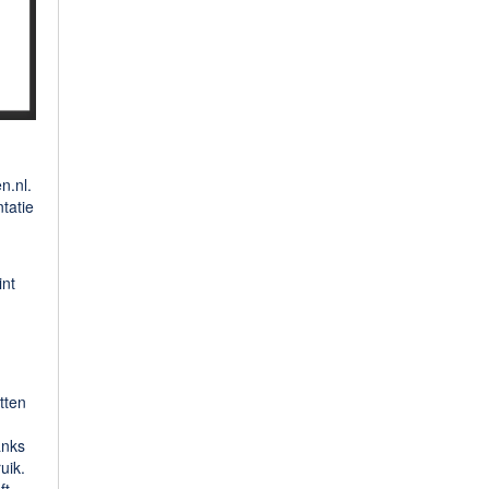
n.nl.
tatie
int
tten
anks
uik.