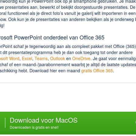
nwoordig kun je PowerPoint ook op je smartphone gebruiken. Je maak
e presentaties aan, bewerkt of bekijkt doorgestuurde presentaties. De
oral functioneel als je direct foto’s vanuit je galerij wilt importeren in een
how. Ook kun je de presentaties van anderen bekijken als je onderweg 
ig!
rosoft PowerPoint onderdeel van Office 365
rPoint schaf je tegenwoordig aan als compleet pakket met Office (365)
t dit presentatieprogramma heb je dan ook toegang tot onder andere
osoft Word
,
Excel
,
Teams
,
Outlook
en
OneDrive
. Je gaat voor eenmalig
haf of een maand-/jaarabonnement waarbij je altijd de laatste updates
eschikking hebt. Download hier een maand
gratis Office 365
.
Download voor MacOS
Downloaden is gratis en snel!