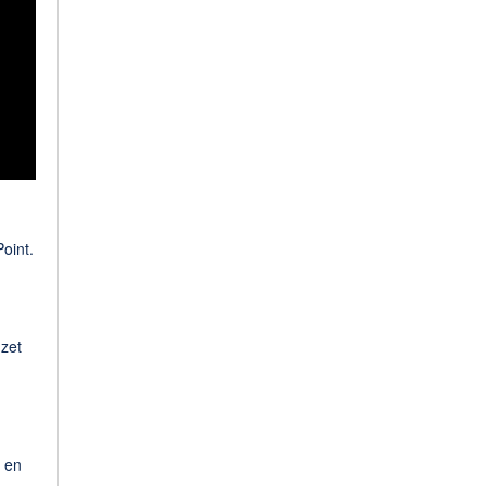
oint.
zet
n en