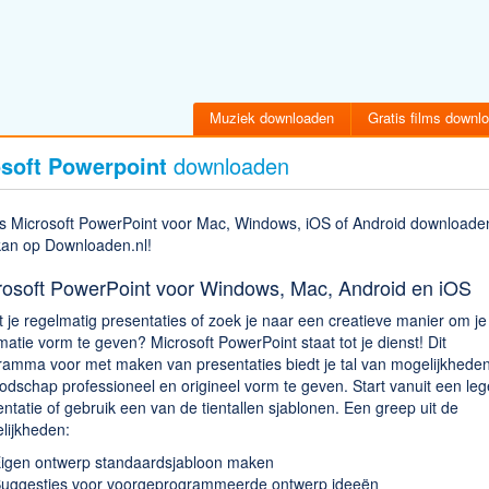
Muziek downloaden
Gratis films downl
soft Powerpoint
downloaden
is Microsoft PowerPoint voor Mac, Windows, iOS of Android downloade
kan op Downloaden.nl!
rosoft PowerPoint voor Windows, Mac, Android en iOS
 je regelmatig presentaties of zoek je naar een creatieve manier om je
matie vorm te geven? Microsoft PowerPoint staat tot je dienst! Dit
ramma voor met maken van presentaties biedt je tal van mogelijkhede
odschap professioneel en origineel vorm te geven. Start vanuit een leg
ntatie of gebruik een van de tientallen sjablonen. Een greep uit de
lijkheden:
igen ontwerp standaardsjabloon maken
uggesties voor voorgeprogrammeerde ontwerp ideeën