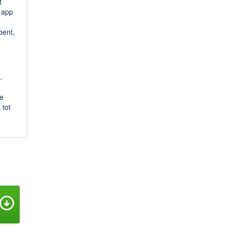
t
 app
bent,
.
e
 tot