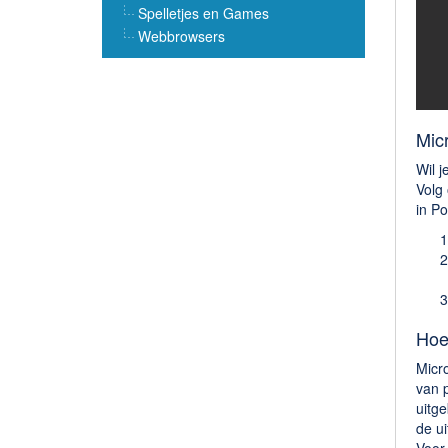
Spelletjes en Games
Webbrowsers
Mic
Wil 
Volg
in P
Hoe
Micr
van p
uitg
de ui