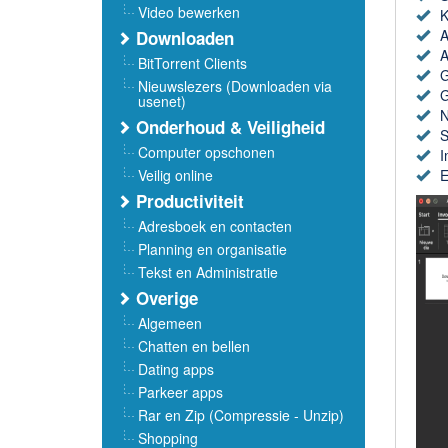
Video bewerken
K
A
Downloaden
A
BitTorrent Clients
G
Nieuwslezers (Downloaden via
G
usenet)
N
Onderhoud & Veiligheid
S
Computer opschonen
I
Veilig online
E
Productiviteit
Adresboek en contacten
Planning en organisatie
Tekst en Administratie
Overige
Algemeen
Chatten en bellen
Dating apps
Parkeer apps
Rar en Zip (Compressie - Unzip)
Shopping