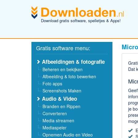
Download gratis software, spelletjes & Apps!
Micro
Gratis software menu:
Afbeeldingen & fotografie
Grat
Dat 
Beheren en bekijken
Afbeelding & foto bewerken
Mic
Foto apps
Geeft
Screenshots Maken
infor
Audio & Video
prog
Branden en Rippen
je bo
Converteren
prese
Media streamen
moge
Mediaspeler
E
Opnemen Audio en Video
S