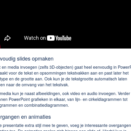
voudig slides opmaken
t en media invoegen (zelfs 3D-objecten) gaat heel eenvoudig in PowerP
aakt voor de tekst en opsommingen tekstvakken aan en past later het
rtype en de grootte aan. Ook kun je de tekstgrootte automatisch laten
len naar de omvang van het tekstvak.
media kun je naast afbeeldingen, ook video en audio invoegen. Verder 
nnen PowerPoint grafieken in elkaar, van lijn- en cirkeldiagrammen tot
ogrammen en combinatiediagrammen.
rgangen en animaties
 presentatie extra stijl mee te geven, voeg je interessante overgange