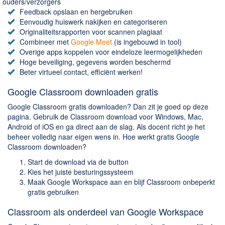
Chatten en bellen
ouders/verzorgers
Feedback opslaan en hergebruiken
Dating apps
Eenvoudig huiswerk nakijken en categoriseren
Parkeer apps
Originaliteitsrapporten voor scannen plagiaat
Combineer met
Google Meet
(is ingebouwd in tool)
Rar en Zip (Compressie - Unzip)
Overige apps koppelen voor eindeloze leermogelijkheden
Shopping
Hoge beveiliging, gegevens worden beschermd
Beter virtueel contact, efficiënt werken!
Spelletjes en Games
Google Classroom downloaden gratis
Webbrowsers
Google Classroom gratis downloaden? Dan zit je goed op deze
pagina. Gebruik de Classroom download voor Windows, Mac,
Android of iOS en ga direct aan de slag. Als docent richt je het
beheer volledig naar eigen wens in. Hoe werkt gratis Google
Classroom downloaden?
Start de download via de button
Kies het juiste besturingssysteem
Maak Google Workspace aan en blijf Classroom onbeperkt
gratis gebruiken
Classroom als onderdeel van Google Workspace