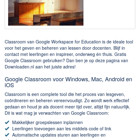
Downloaden
BitTorrent Clients
Nieuwslezers (Downloaden via usenet)
Classroom van Google Workspace for Education is de ideale tool
Onderhoud & Veiligheid
voor het geven en beheren van lessen door docenten. Blijf in
contact met leerlingen en inspireer, onderweg én thuis. Gratis
Computer opschonen
Google Classroom gebruiken? Dan ben je op deze pagina van
Veilig online
Downloaden.nl aan het juiste adres!
Productiviteit
Google Classroom voor Windows, Mac, Android en
iOS
Adresboek en contacten
Classroom is een complete tool die het proces van lesgeven,
Planning en organisatie
coördineren en beheren vereenvoudigt. Zo wordt werk effectief
gedaan en houd je als docent meer tijd over, altijd fijn natuurlijk.
Tekst en Administratie
Dit is wat mag je verwachten van Google Classroom:
Overige
Makkelijker groepslessen inplannen
Leerlingen toevoegen aan les middels code of link
Algemeen
Automatische updates sturen aan leerlingen en