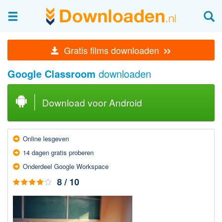
Afbeeldingen & fotografie
»
Gratis films downloaden
Beheren en bekijken
Google Classroom
downloaden
Afbeelding & foto bewerken
Foto apps
Download voor Android
Screenshots Maken
Audio & Video
Online lesgeven
Branden en Rippen
14 dagen gratis proberen
Converteren
Onderdeel Google Workspace
Media streamen
8 / 10
Mediaspeler
Opnemen Audio en Video
Video bewerken