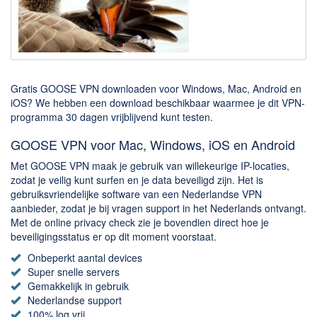
Downloaden
BitTorrent Clients
Nieuwslezers (Downloaden via usenet)
Gratis GOOSE VPN downloaden voor Windows, Mac, Android en
Onderhoud & Veiligheid
iOS? We hebben een download beschikbaar waarmee je dit VPN-
programma 30 dagen vrijblijvend kunt testen.
Computer opschonen
GOOSE VPN voor Mac, Windows, iOS en Android
Veilig online
Met GOOSE VPN maak je gebruik van willekeurige IP-locaties,
Productiviteit
zodat je veilig kunt surfen en je data beveiligd zijn. Het is
gebruiksvriendelijke software van een Nederlandse VPN
Adresboek en contacten
aanbieder, zodat je bij vragen support in het Nederlands ontvangt.
Planning en organisatie
Met de online privacy check zie je bovendien direct hoe je
beveiligingsstatus er op dit moment voorstaat.
Tekst en Administratie
Onbeperkt aantal devices
Overige
Super snelle servers
Gemakkelijk in gebruik
Algemeen
Nederlandse support
100% log vrij