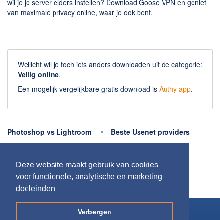
wil je je server elders instellen? Download Goose VPN en geniet
van maximale privacy online, waar je ook bent.
Wellicht wil je toch iets anders downloaden uit de categorie:
Veilig online
.
Een mogelijk vergelijkbare gratis download is
Authy app
.
Photoshop vs Lightroom
Beste Usenet providers
Beste antivirus
Beste fotobewerking apps
Deze website maakt gebruik van cookies
Meer uitleg
voor functionele, analytische en marketing
doeleinden
Copyright 2026
Downloaden.nl
Verbergen