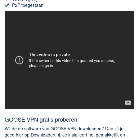
Chatten en bellen
P2P toegestaan
Dating apps
Parkeer apps
Rar en Zip (Compressie - Unzip)
Shopping
Spelletjes en Games
Webbrowsers
GOOSE VPN gratis proberen
Wil de de software van GOOSE VPN downloaden? Dan zit je
goed hier op Downloaden.nl. Je installeert het gemakkelijk en