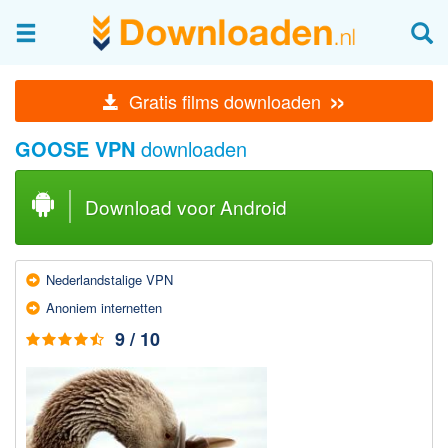
Afbeeldingen & fotografie
»
Gratis films downloaden
Beheren en bekijken
GOOSE VPN
downloaden
Afbeelding & foto bewerken
Foto apps
Download voor Android
Screenshots Maken
Audio & Video
Nederlands­talige VPN
Branden en Rippen
Anoniem internetten
Converteren
9 / 10
Media streamen
Mediaspeler
Opnemen Audio en Video
Video bewerken