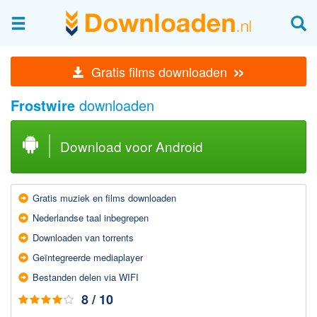
Afbeeldingen & fotografie
»
Gratis films downloaden
Beheren en bekijken
Frostwire
downloaden
Afbeelding & foto bewerken
Foto apps
Download voor Android
Screenshots Maken
Audio & Video
Gratis muziek en films downloaden
Branden en Rippen
Nederlandse taal inbegrepen
Converteren
Downloaden van torrents
Media streamen
Geïntegreerde mediaplayer
Mediaspeler
Bestanden delen via WIFI
Opnemen Audio en Video
8 / 10
Video bewerken