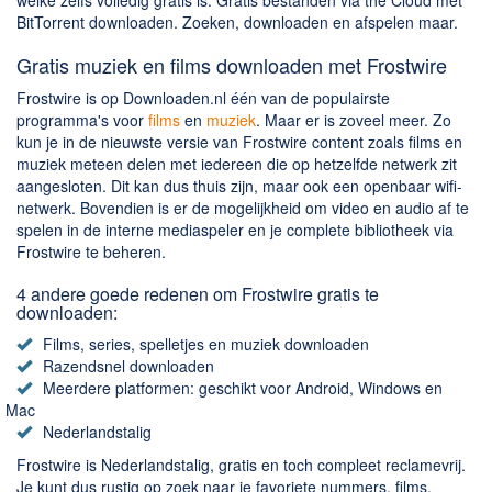
Chatten en bellen
welke zelfs volledig gratis is. Gratis bestanden via the Cloud met
BitTorrent downloaden. Zoeken, downloaden en afspelen maar.
Dating apps
Gratis muziek en films downloaden met Frostwire
Parkeer apps
Frostwire is op Downloaden.nl één van de populairste
Rar en Zip (Compressie - Unzip)
programma's voor
films
en
muziek
. Maar er is zoveel meer. Zo
Shopping
kun je in de nieuwste versie van Frostwire content zoals films en
muziek meteen delen met iedereen die op hetzelfde netwerk zit
Spelletjes en Games
aangesloten. Dit kan dus thuis zijn, maar ook een openbaar wifi-
Webbrowsers
netwerk. Bovendien is er de mogelijkheid om video en audio af te
spelen in de interne mediaspeler en je complete bibliotheek via
Frostwire te beheren.
4 andere goede redenen om Frostwire gratis te
downloaden:
Films, series, spelletjes en muziek downloaden
Razendsnel downloaden
Meerdere platformen: geschikt voor Android, Windows en
Mac
Nederlandstalig
Frostwire is Nederlandstalig, gratis en toch compleet reclamevrij.
Je kunt dus rustig op zoek naar je favoriete nummers, films,