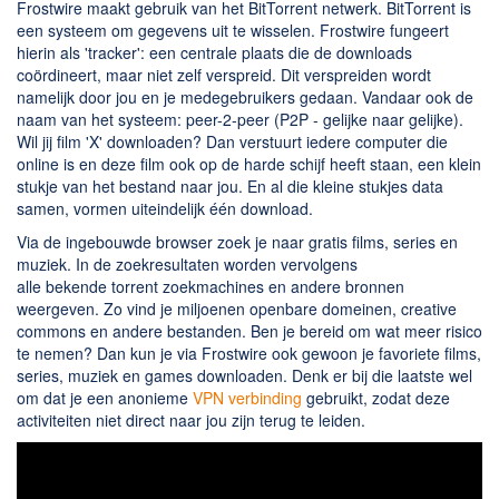
Frostwire maakt gebruik van het BitTorrent netwerk. BitTorrent is
een systeem om gegevens uit te wisselen. Frostwire fungeert
hierin als 'tracker': een centrale plaats die de downloads
coördineert, maar niet zelf verspreid. Dit verspreiden wordt
namelijk door jou en je medegebruikers gedaan. Vandaar ook de
naam van het systeem: peer-2-peer (P2P - gelijke naar gelijke).
Wil jij film 'X' downloaden? Dan verstuurt iedere computer die
online is en deze film ook op de harde schijf heeft staan, een klein
stukje van het bestand naar jou. En al die kleine stukjes data
samen, vormen uiteindelijk één download.
Via de ingebouwde browser zoek je naar gratis films, series en
muziek. In de zoekresultaten worden vervolgens
alle bekende torrent zoekmachines en andere bronnen
weergeven. Zo vind je miljoenen openbare domeinen, creative
commons en andere bestanden. Ben je bereid om wat meer risico
te nemen? Dan kun je via Frostwire ook gewoon je favoriete films,
series, muziek en games downloaden. Denk er bij die laatste wel
om dat je een anonieme
VPN verbinding
gebruikt, zodat deze
activiteiten niet direct naar jou zijn terug te leiden.