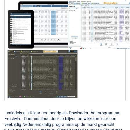
Downloaden
BitTorrent Clients
Nieuwslezers (Downloaden via usenet)
Onderhoud & Veiligheid
Computer opschonen
Veilig online
Productiviteit
Adresboek en contacten
Planning en organisatie
Tekst en Administratie
Overige
Inmiddels al 10 jaar een begrip als Dowloader; het programma
Frostwire. Door continue door te blijven ontwikkelen is er een
Algemeen
veelzijdig Nederlandstalig programma op de markt gebracht