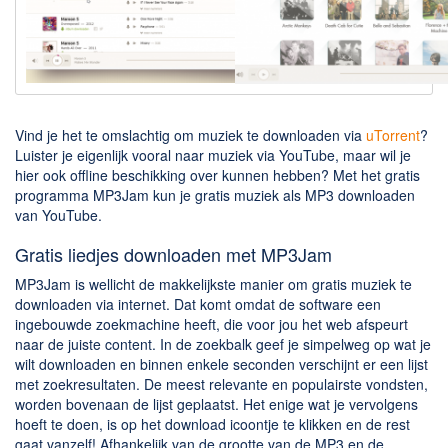
Downloaden
BitTorrent Clients
Nieuwslezers (Downloaden via usenet)
Onderhoud & Veiligheid
Vind je het te omslachtig om muziek te downloaden via
uTorrent
?
Luister je eigenlijk vooral naar muziek via YouTube, maar wil je
hier ook offline beschikking over kunnen hebben? Met het gratis
Computer opschonen
programma MP3Jam kun je gratis muziek als MP3 downloaden
Veilig online
van YouTube.
Productiviteit
Gratis liedjes downloaden met MP3Jam
Adresboek en contacten
MP3Jam is wellicht de makkelijkste manier om gratis muziek te
downloaden via internet. Dat komt omdat de software een
Planning en organisatie
ingebouwde zoekmachine heeft, die voor jou het web afspeurt
Tekst en Administratie
naar de juiste content. In de zoekbalk geef je simpelweg op wat je
wilt downloaden en binnen enkele seconden verschijnt er een lijst
Overige
met zoekresultaten. De meest relevante en populairste vondsten,
worden bovenaan de lijst geplaatst. Het enige wat je vervolgens
Algemeen
hoeft te doen, is op het download icoontje te klikken en de rest
gaat vanzelf! Afhankelijk van de grootte van de MP3 en de