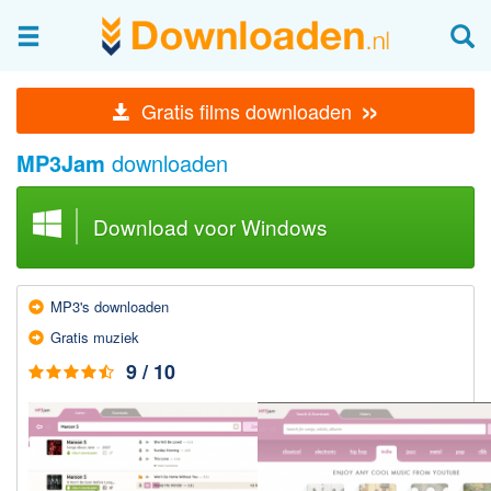
Afbeeldingen & fotografie
»
Gratis films downloaden
Beheren en bekijken
MP3Jam
downloaden
Afbeelding & foto bewerken
Foto apps
Download voor Windows
Screenshots Maken
Audio & Video
MP3's down­loaden
Branden en Rippen
Gratis muziek
Converteren
9 / 10
Media streamen
Mediaspeler
Opnemen Audio en Video
Video bewerken