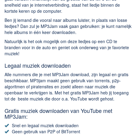
Chatten en bellen
snelheid van je internetverbinding, staat het liedje binnen de
Dating apps
kortste keren op de computer.
Parkeer apps
Ben jij iemand die vooral naar albums luister, in plaats van losse
liedjes? Dan zul je MP3Jam vaak gaan gebruiken: je kunt namelijk
Rar en Zip (Compressie - Unzip)
hele albums in één keer downloaden.
Shopping
Natuurlijk is het ook mogelijk om deze liedjes op een CD te
Spelletjes en Games
branden voor in de auto en geniet ook onderweg van je favoriete
muziek!
Webbrowsers
Legaal muziek downloaden
Alle nummers die je met MP3Jam download, zijn legaal en gratis
beschikbaar. MP3jam maakt geen gebruik van torrents, p2p-
algoritmen of piratensites en zoekt alleen naar muziek die
openbaar te verkrijgen is. Met het gratis MP3Jam heb jij toegang
tot de beste muziek die door o.a. YouTube wordt gehost.
Gratis muziek downloaden van YouTube met
MP3Jam:
Snel en legaal muziek downloaden
Geen gebruik van P2P of BitTorrent