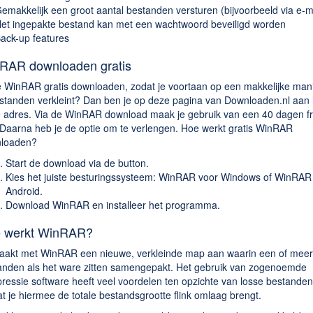
emakkelijk een groot aantal bestanden versturen (bijvoorbeeld via e-m
et ingepakte bestand kan met een wachtwoord beveiligd worden
ack-up features
RAR downloaden gratis
je WinRAR gratis downloaden, zodat je voortaan op een makkelijke mani
estanden verkleint? Dan ben je op deze pagina van Downloaden.nl aan 
te adres. Via de WinRAR download maak je gebruik van een 40 dagen f
. Daarna heb je de optie om te verlengen. Hoe werkt gratis WinRAR
loaden?
Start de download via de button.
Kies het juiste besturingssysteem: WinRAR voor Windows of WinRAR
Android.
Download WinRAR en installeer het programma.
 werkt WinRAR?
aakt met WinRAR een nieuwe, verkleinde map aan waarin een of mee
anden als het ware zitten samengepakt. Het gebruik van zogenoemde
ressie software heeft veel voordelen ten opzichte van losse bestanden
 je hiermee de totale bestandsgrootte flink omlaag brengt.