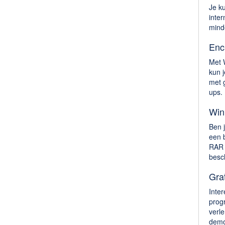
Je k
inte
minde
Encr
Met W
kun 
met 
ups.
Win
Ben 
een b
RAR 
besc
Gra
Inter
prog
verl
demo