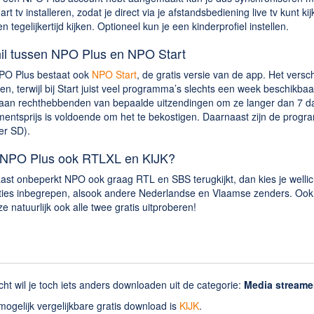
art tv installeren, zodat je direct via je afstandsbediening live tv kun
n tegelijkertijd kijken. Optioneel kun je een kinderprofiel instellen.
il tussen NPO Plus en NPO Start
PO Plus bestaat ook
NPO Start
, de gratis versie van de app. Het versc
ken, terwijl bij Start juist veel programma’s slechts een week beschik
 aan rechthebbenden van bepaalde uitzendingen om ze langer dan 7 da
ntsprijs is voldoende om het te bekostigen. Daarnaast zijn de progra
er SD).
 NPO Plus ook RTLXL en KIJK?
aast onbeperkt NPO ook graag RTL en SBS terugkijkt, dan kies je wellic
ies inbegrepen, alsook andere Nederlandse en Vlaamse zenders. Ook bi
ze natuurlijk ook alle twee gratis uitproberen!
cht wil je toch iets anders downloaden uit de categorie:
Media streame
ogelijk vergelijkbare gratis download is
KIJK
.