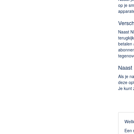
op je sm
apparate
Versch
Naast N
terugkij
betalen
abonneme
tegenov
Naast
Als je n
deze opt
Je kunt 
Welli
Een m