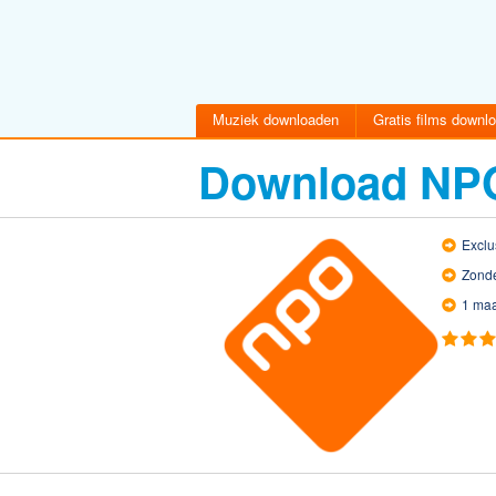
Muziek downloaden
Gratis films downl
Download NP
Exclu
Zonde
1 maa