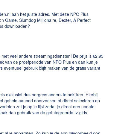
den.nl aan het juiste adres. Met deze NPO Plus
tion Game, Slumdog Millionaire, Dexter, A Perfect
lus downloaden?
t met veel andere streamingsdiensten! De prijs is €2,95
ik van de proefperiode van NPO Plus en dan kun je
 eventueel gebruik blijft maken van de gratis variant
s exclusief dus nergens anders te bekijken. Hierbij
et gehele aanbod doorzoeken of direct selecteren op
orieten zet je op je lijst zodat je direct een update
 Maak dan gebruik van de geïntegreerde tv-gids.
 al je apparaten. Zo kun je de app bijvoorbeeld ook