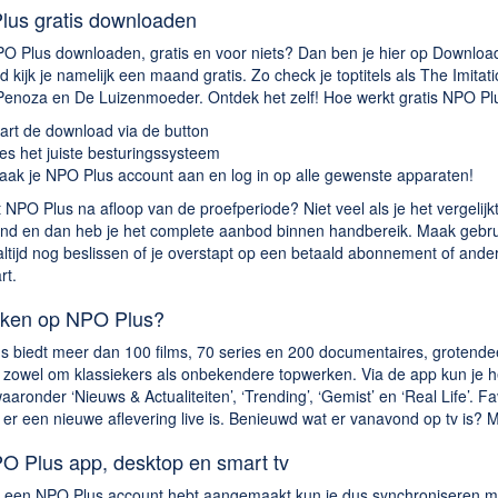
us gratis downloaden
PO Plus downloaden, gratis en voor niets? Dan ben je hier op Downloa
 kijk je namelijk een maand gratis. Zo check je toptitels als The Imita
 Penoza en De Luizenmoeder. Ontdek het zelf! Hoe werkt gratis NPO P
art de download via de button
es het juiste besturingssysteem
ak je NPO Plus account aan en log in op alle gewenste apparaten!
 NPO Plus na afloop van de proefperiode? Niet veel als je het vergelijk
nd en dan heb je het complete aanbod binnen handbereik. Maak gebru
ltijd nog beslissen of je overstapt op een betaald abonnement of anders
rt.
jken op NPO Plus?
 biedt meer dan 100 films, 70 series en 200 documentaires, grotendeel
 zowel om klassiekers als onbekendere topwerken. Via de app kun je h
aaronder ‘Nieuws & Actualiteiten’, ‘Trending’, ‘Gemist’ en ‘Real Life’. Fav
ls er een nieuwe aflevering live is. Benieuwd wat er vanavond op tv is?
O Plus app, desktop en smart tv
 een NPO Plus account hebt aangemaakt kun je dus synchroniseren met