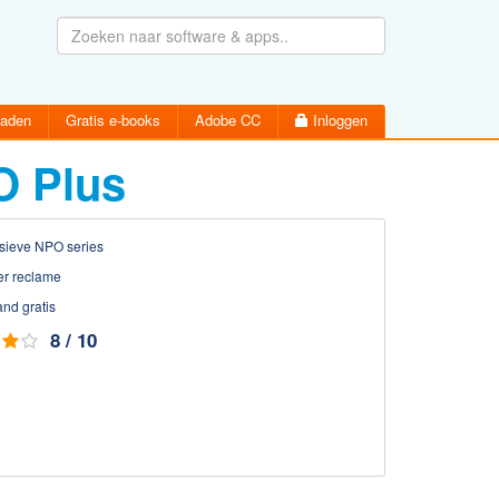
oaden
Gratis e-books
Adobe CC
Inloggen
O Plus
sieve NPO series
r reclame
Wachtwoord vergeten
Inloggen
Activatiemail hersturen
nd gratis
Account aanmaken
8 / 10