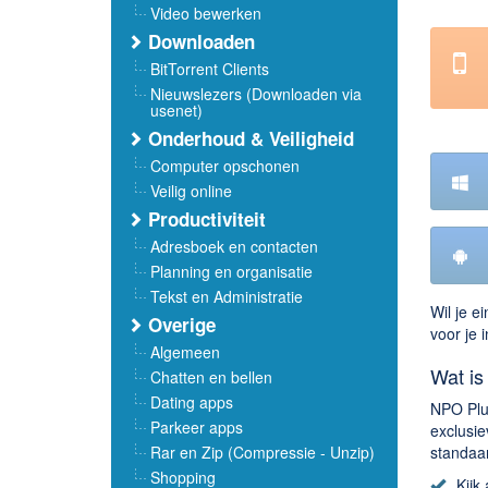
Video bewerken
Downloaden
BitTorrent Clients
Nieuwslezers (Downloaden via
usenet)
Onderhoud & Veiligheid
Computer opschonen
Veilig online
Productiviteit
Adresboek en contacten
Planning en organisatie
Tekst en Administratie
Wil je e
Overige
voor je 
Algemeen
Wat i
Chatten en bellen
Dating apps
NPO Plus
Parkeer apps
exclusie
Rar en Zip (Compressie - Unzip)
standaa
Shopping
Kijk