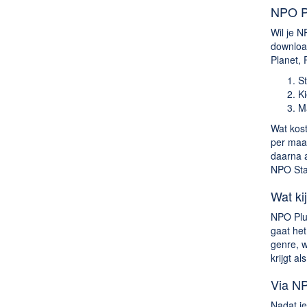
NPO Pl
Wil je N
download
Planet,
St
Ki
Ma
Wat kost
per maa
daarna a
NPO Sta
Wat ki
NPO Plus
gaat het
genre, w
krijgt a
Via NP
Nadat je