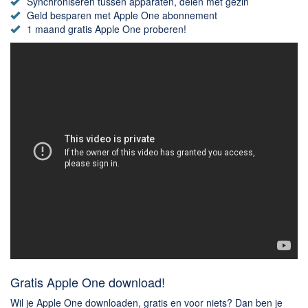
Chatten en bellen
Synchroniseren tussen apparaten, delen met gezin
Geld besparen met Apple One abonnement
Dating apps
1 maand gratis Apple One proberen!
Parkeer apps
Rar en Zip (Compressie - Unzip)
Shopping
Spelletjes en Games
Webbrowsers
Gratis Apple One download!
Wil je Apple One downloaden, gratis en voor niets? Dan ben je