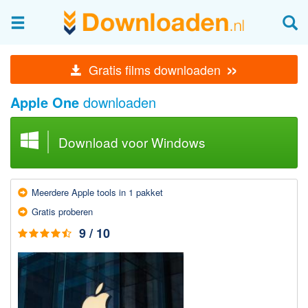
Afbeeldingen & fotografie
»
Gratis films downloaden
Beheren en bekijken
Apple One
downloaden
Afbeelding & foto bewerken
Foto apps
Download voor Windows
Screenshots Maken
Audio & Video
Meerdere Apple tools in 1 pakket
Branden en Rippen
Gratis proberen
Converteren
9 / 10
Media streamen
Mediaspeler
Opnemen Audio en Video
Video bewerken