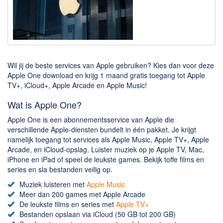
Downloaden
BitTorrent Clients
Nieuwslezers (Downloaden via usenet)
Wil jij de beste services van Apple gebruiken? Kies dan voor deze
Onderhoud & Veiligheid
Apple One download en krijg 1 maand gratis toegang tot Apple
TV+, iCloud+, Apple Arcade en Apple Music!
Computer opschonen
Veilig online
Wat is Apple One?
Apple One is een abonnementsservice van Apple die
Productiviteit
verschillende Apple-diensten bundelt in één pakket. Je krijgt
namelijk toegang tot services als Apple Music, Apple TV+, Apple
Adresboek en contacten
Arcade, en iCloud-opslag. Luister muziek op je Apple TV, Mac,
Planning en organisatie
iPhone en iPad of speel de leukste games. Bekijk toffe films en
series en sla bestanden veilig op.
Tekst en Administratie
Muziek luisteren met
Apple Music
Overige
Meer dan 200 games met Apple Arcade
De leukste films en series met
Apple TV+
Algemeen
Bestanden opslaan via iCloud (50 GB tot 200 GB)