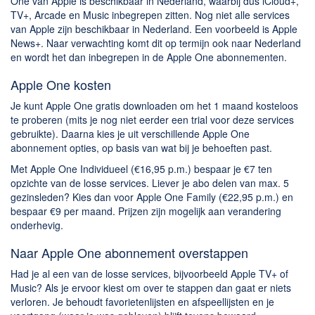
One van Apple is beschikbaar in Nederland, waarbij dus iCloud+,
TV+, Arcade en Music inbegrepen zitten. Nog niet alle services
van Apple zijn beschikbaar in Nederland. Een voorbeeld is Apple
News+. Naar verwachting komt dit op termijn ook naar Nederland
en wordt het dan inbegrepen in de Apple One abonnementen.
Apple One kosten
Je kunt Apple One gratis downloaden om het 1 maand kosteloos
te proberen (mits je nog niet eerder een trial voor deze services
gebruikte). Daarna kies je uit verschillende Apple One
abonnement opties, op basis van wat bij je behoeften past.
Met Apple One Individueel (€16,95 p.m.) bespaar je €7 ten
opzichte van de losse services. Liever je abo delen van max. 5
gezinsleden? Kies dan voor Apple One Family (€22,95 p.m.) en
bespaar €9 per maand. Prijzen zijn mogelijk aan verandering
onderhevig.
Naar Apple One abonnement overstappen
Had je al een van de losse services, bijvoorbeeld Apple TV+ of
Music? Als je ervoor kiest om over te stappen dan gaat er niets
verloren. Je behoudt favorietenlijsten en afspeellijsten en je