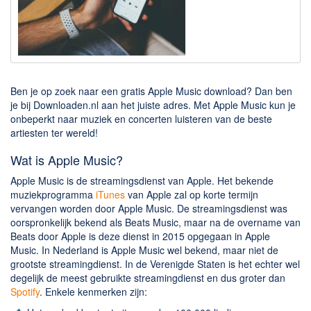
Downloaden
BitTorrent Clients
Nieuwslezers (Downloaden via usenet)
Ben je op zoek naar een gratis Apple Music download? Dan ben
Onderhoud & Veiligheid
je bij Downloaden.nl aan het juiste adres. Met Apple Music kun je
onbeperkt naar muziek en concerten luisteren van de beste
Computer opschonen
artiesten ter wereld!
Veilig online
Wat is Apple Music?
Productiviteit
Apple Music is de streamingsdienst van Apple. Het bekende
muziekprogramma
iTunes
van Apple zal op korte termijn
Adresboek en contacten
vervangen worden door Apple Music. De streamingsdienst was
Planning en organisatie
oorspronkelijk bekend als Beats Music, maar na de overname van
Beats door Apple is deze dienst in 2015 opgegaan in Apple
Tekst en Administratie
Music. In Nederland is Apple Music wel bekend, maar niet de
Overige
grootste streamingdienst. In de Verenigde Staten is het echter wel
degelijk de meest gebruikte streamingdienst en dus groter dan
Algemeen
Spotify
. Enkele kenmerken zijn: