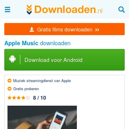
Afbeeldingen & fotografie
»
Gratis films downloaden
Beheren en bekijken
Apple Music
downloaden
Afbeelding & foto bewerken
Foto apps
Download voor Android
Screenshots Maken
Audio & Video
Muziek streaming­dienst van Apple
Branden en Rippen
Gratis proberen
Converteren
8 / 10
Media streamen
Mediaspeler
Opnemen Audio en Video
Video bewerken