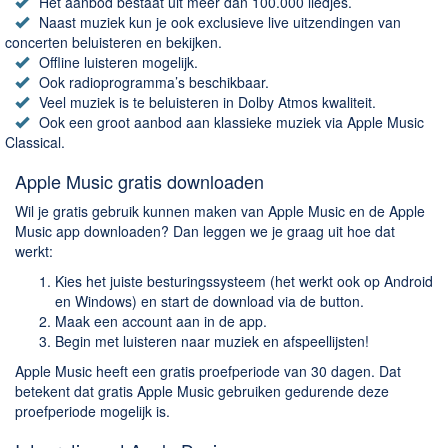
Chatten en bellen
Het aanbod bestaat uit meer dan 100.000 liedjes.
Naast muziek kun je ook exclusieve live uitzendingen van
Dating apps
concerten beluisteren en bekijken.
Parkeer apps
Offline luisteren mogelijk.
Ook radioprogramma’s beschikbaar.
Rar en Zip (Compressie - Unzip)
Veel muziek is te beluisteren in Dolby Atmos kwaliteit.
Shopping
Ook een groot aanbod aan klassieke muziek via Apple Music
Classical.
Spelletjes en Games
Apple Music gratis downloaden
Webbrowsers
Wil je gratis gebruik kunnen maken van Apple Music en de Apple
Music app downloaden? Dan leggen we je graag uit hoe dat
werkt:
Kies het juiste besturingssysteem (het werkt ook op Android
en Windows) en start de download via de button.
Maak een account aan in de app.
Begin met luisteren naar muziek en afspeellijsten!
Apple Music heeft een gratis proefperiode van 30 dagen. Dat
betekent dat gratis Apple Music gebruiken gedurende deze
proefperiode mogelijk is.