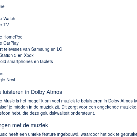
ne
e Watch
e TV
le HomePod
e CarPlay
t televisies van Samsung en LG
Station 5 en Xbox
oid smartphones en tablets
os
le Nest
 luisteren in Dolby Atmos
e Music is het mogelijk om veel muziek te beluisteren in Dolby Atmos kwa
t alsof je midden in de muziek zit. Dit zorgt voor een ongekende muzie
efoon hebt, die deze geluidskwaliteit ondersteunt.
ngen met de muziek
sic heeft een unieke feature ingebouwd, waardoor het ook te gebruike