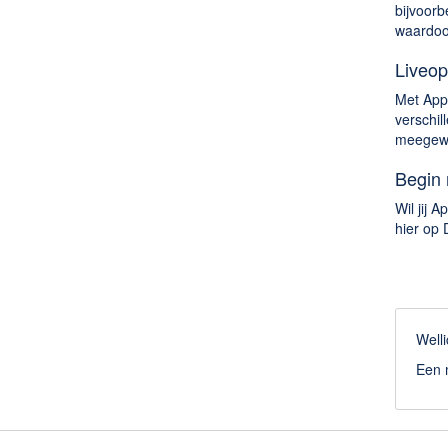
bijvoorb
waardoor
Liveop
Met Appl
verschill
meegewer
Begin 
Wil jij 
hier op 
Welli
Een m