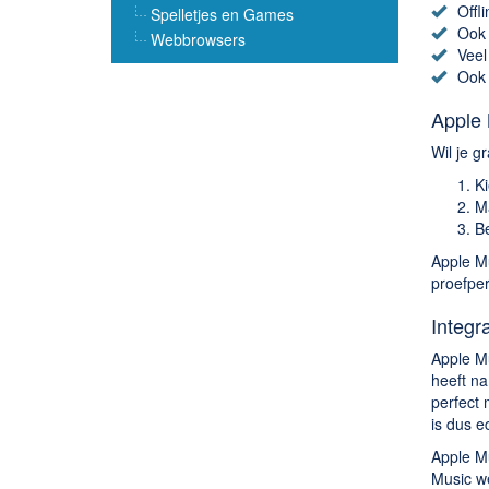
Offli
Spelletjes en Games
Ook 
Webbrowsers
Veel
Ook 
Apple 
Wil je g
Ki
M
Be
Apple Mu
proefper
Integr
Apple M
heeft na
perfect 
is dus e
Apple Mu
Music we