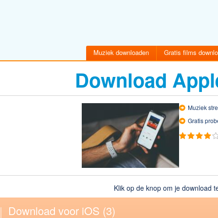
Muziek downloaden
Gratis films downl
Download Appl
Muziek stre
Gratis prob
Klik op de knop om je download te
Download voor iOS
(2)