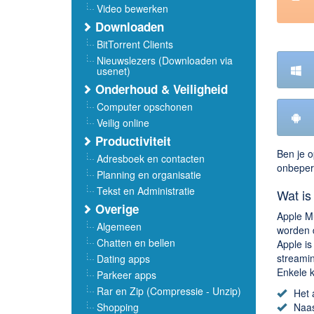
Video bewerken
Downloaden
BitTorrent Clients
Nieuwslezers (Downloaden via
usenet)
Onderhoud & Veiligheid
Computer opschonen
Veilig online
Productiviteit
Ben je o
Adresboek en contacten
onbeperk
Planning en organisatie
Tekst en Administratie
Wat is
Overige
Apple M
Algemeen
worden 
Chatten en bellen
Apple is
streamin
Dating apps
Enkele k
Parkeer apps
Rar en Zip (Compressie - Unzip)
Het 
Shopping
Naas