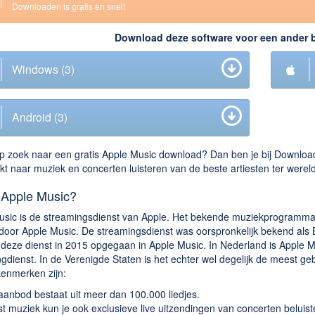
Downloaden is gratis en snel!
Download deze software voor een ander 
Windows
(2)
Android
(2)
p zoek naar een gratis Apple Music download? Dan ben je bij Download
t naar muziek en concerten luisteren van de beste artiesten ter wereld
 Apple Music?
usic is de streamingsdienst van Apple. Het bekende muziekprogramm
door Apple Music. De streamingsdienst was oorspronkelijk bekend als
 deze dienst in 2015 opgegaan in Apple Music. In Nederland is Apple M
gdienst. In de Verenigde Staten is het echter wel degelijk de meest ge
enmerken zijn:
aanbod bestaat uit meer dan 100.000 liedjes.
t muziek kun je ook exclusieve live uitzendingen van concerten beluist