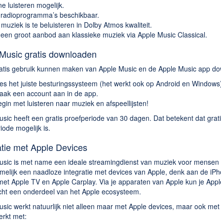
ne luisteren mogelijk.
radioprogramma’s beschikbaar.
 muziek is te beluisteren in Dolby Atmos kwaliteit.
een groot aanbod aan klassieke muziek via Apple Music Classical.
Music gratis downloaden
ratis gebruik kunnen maken van Apple Music en de Apple Music app do
es het juiste besturingssysteem (het werkt ook op Android en Windows)
aak een account aan in de app.
gin met luisteren naar muziek en afspeellijsten!
sic heeft een gratis proefperiode van 30 dagen. Dat betekent dat gra
iode mogelijk is.
atie met Apple Devices
usic is met name een ideale streamingdienst van muziek voor mensen 
melijk een naadloze integratie met devices van Apple, denk aan de iP
met Apple TV en Apple Carplay. Via je apparaten van Apple kun je Appl
cht een onderdeel van het Apple ecosysteem.
sic werkt natuurlijk niet alleen maar met Apple devices, maar ook met
rkt met: