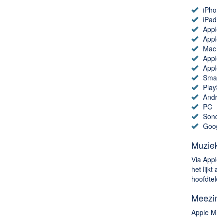
iPho
iPad
Appl
Appl
Mac
App
Appl
Smar
Play
Andr
PC
Son
Goog
Muziek
Via Appl
het lijk
hoofdtel
Meezi
Apple Mu