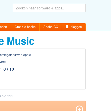
oaden
Gratis e-books
Adobe CC
Inloggen
e Music
aming­dienst van Apple
eren
Wachtwoord vergeten
Inloggen
Activatiemail hersturen
8 / 10
Account aanmaken
 starten..