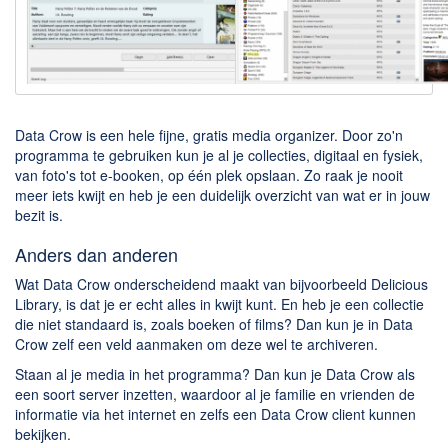
Downloaden
BitTorrent Clients
Nieuwslezers (Downloaden via usenet)
Onderhoud & Veiligheid
Data Crow is een hele fijne, gratis media organizer. Door zo'n
programma te gebruiken kun je al je collecties, digitaal en fysiek,
van foto's tot e-booken, op één plek opslaan. Zo raak je nooit
Computer opschonen
meer iets kwijt en heb je een duidelijk overzicht van wat er in jouw
Veilig online
bezit is.
Productiviteit
Anders dan anderen
Adresboek en contacten
Wat Data Crow onderscheidend maakt van bijvoorbeeld Delicious
Library, is dat je er echt alles in kwijt kunt. En heb je een collectie
Planning en organisatie
die niet standaard is, zoals boeken of films? Dan kun je in Data
Tekst en Administratie
Crow zelf een veld aanmaken om deze wel te archiveren.
Staan al je media in het programma? Dan kun je Data Crow als
Overige
een soort server inzetten, waardoor al je familie en vrienden de
informatie via het internet en zelfs een Data Crow client kunnen
Algemeen
bekijken.