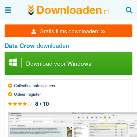
Afbeeldingen & fotografie
»
Gratis films downloaden
Beheren en bekijken
Data Crow
downloaden
Afbeelding & foto bewerken
Foto apps
Download voor Windows
Screenshots Maken
Audio & Video
Collecties catalogiseren
Branden en Rippen
Uit­leen register
Converteren
8 / 10
Media streamen
Mediaspeler
Opnemen Audio en Video
Video bewerken