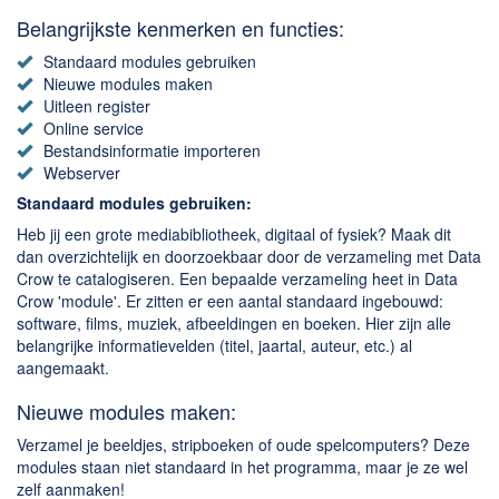
Chatten en bellen
Belangrijkste kenmerken en functies:
Dating apps
Standaard modules gebruiken
Parkeer apps
Nieuwe modules maken
Rar en Zip (Compressie - Unzip)
Uitleen register
Online service
Shopping
Bestandsinformatie importeren
Spelletjes en Games
Webserver
Webbrowsers
Standaard modules gebruiken:
Heb jij een grote mediabibliotheek, digitaal of fysiek? Maak dit
dan overzichtelijk en doorzoekbaar door de verzameling met Data
Crow te catalogiseren. Een bepaalde verzameling heet in Data
Crow 'module'. Er zitten er een aantal standaard ingebouwd:
software, films, muziek, afbeeldingen en boeken. Hier zijn alle
belangrijke informatievelden (titel, jaartal, auteur, etc.) al
aangemaakt.
Nieuwe modules maken:
Verzamel je beeldjes, stripboeken of oude spelcomputers? Deze
modules staan niet standaard in het programma, maar je ze wel
zelf aanmaken!