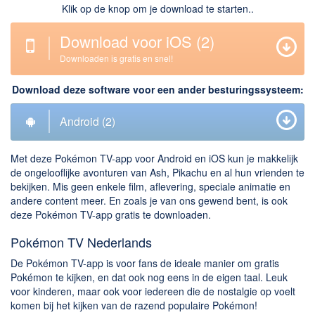
Klik op de knop om je download te starten..
Downloaden
Download voor iOS
(2)
BitTorrent Clients
Downloaden is gratis en snel!
Nieuwslezers (Downloaden via usenet)
Download deze software voor een ander besturingssysteem:
Onderhoud & Veiligheid
Android
(2)
Computer opschonen
Veilig online
Met deze Pokémon TV-app voor Android en iOS kun je makkelijk
Productiviteit
de ongelooflijke avonturen van Ash, Pikachu en al hun vrienden te
bekijken. Mis geen enkele film, aflevering, speciale animatie en
Adresboek en contacten
andere content meer. En zoals je van ons gewend bent, is ook
deze Pokémon TV-app gratis te downloaden.
Planning en organisatie
Pokémon TV Nederlands
Tekst en Administratie
De Pokémon TV-app is voor fans de ideale manier om gratis
Overige
Pokémon te kijken, en dat ook nog eens in de eigen taal. Leuk
voor kinderen, maar ook voor iedereen die de nostalgie op voelt
Algemeen
komen bij het kijken van de razend populaire Pokémon!