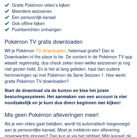
Chatten en bellen
Gratis Pokémon video’s kijken
Dating apps
Meerdere seizoenen
Een persoonlijk kanaal
Parkeer apps
Ook offline kijken
Rar en Zip (Compressie - Unzip)
Pushberichten ontvangen
Shopping
Pokémon TV gratis downloaden
Spelletjes en Games
Wil je Pokémon
TV downloaden
, helemaal gratis? Dan is
Webbrowsers
Downloaden.nl the place to be. De content in de Pokémon TV app
wisselt regelmatig, dus check zeker even welke seizoenen je nog
niet gezien hebt. En is het al lang geleden, haal dan oudere
herinneringen op met Pokémon de Serie Seizoen 1. Hoe werkt
gratis Pokémon TV downloaden?
Start de download via de button en kies het juiste
besturingssysteem. Het aanmaken van een account is niet
noodzakelijk en je kunt dus direct beginnen met kijken!
Mis geen Pokémon afleveringen meer!
Als je een video gaat bekijken, wordt hij automatisch toegevoegd
aan je persoonlijke kanaal. Moet je middenin een aflevering
onverwachts stoppen? Dan kun je via het tabblad 'Mijn kanaal' de