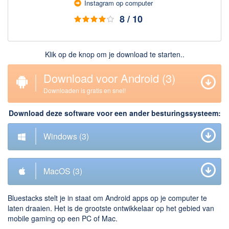
Insta­gram op com­puter
Downloaden
8 / 10
BitTorrent Clients
Nieuwslezers (Downloaden via usenet)
Klik op de knop om je download te starten..
Onderhoud & Veiligheid
Download voor Android
(3)
Computer opschonen
Downloaden is gratis en snel!
Veilig online
Download deze software voor een ander besturingssysteem:
Productiviteit
Windows
(3)
Adresboek en contacten
Planning en organisatie
MacOS
(3)
Tekst en Administratie
Overige
Bluestacks stelt je in staat om Android apps op je computer te
laten draaien. Het is de grootste ontwikkelaar op het gebied van
Algemeen
mobile gaming op een PC of Mac.