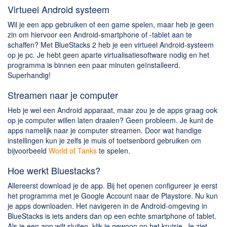
Chatten en bellen
Virtueel Android systeem
Dating apps
Wil je een app gebruiken of een game spelen, maar heb je geen
Parkeer apps
zin om hiervoor een Android-smartphone of -tablet aan te
schaffen? Met BlueStacks 2 heb je een virtueel Android-systeem
Rar en Zip (Compressie - Unzip)
op je pc. Je hebt geen aparte virtualisatiesoftware nodig en het
Shopping
programma is binnen een paar minuten geïnstalleerd.
Superhandig!
Spelletjes en Games
Webbrowsers
Streamen naar je computer
Heb je wel een Android apparaat, maar zou je de apps graag ook
op je computer willen laten draaien? Geen probleem. Je kunt de
apps namelijk naar je computer streamen. Door wat handige
instellingen kun je zelfs je muis of toetsenbord gebruiken om
bijvoorbeeld
World of Tanks
te spelen.
Hoe werkt Bluestacks?
Allereerst download je de app. Bij het openen configureer je eerst
het programma met je Google Account naar de Playstore. Nu kun
je apps downloaden. Het navigeren in de Android-omgeving in
BlueStacks is iets anders dan op een echte smartphone of tablet.
Als je een app wilt sluiten, klik je gewoon op het kruisje. Je ziet