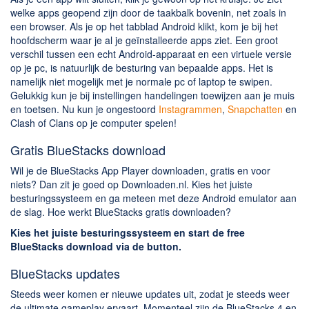
welke apps geopend zijn door de taakbalk bovenin, net zoals in
een browser. Als je op het tabblad Android klikt, kom je bij het
hoofdscherm waar je al je geïnstalleerde apps ziet. Een groot
verschil tussen een echt Android-apparaat en een virtuele versie
op je pc, is natuurlijk de besturing van bepaalde apps. Het is
namelijk niet mogelijk met je normale pc of laptop te swipen.
Gelukkig kun je bij instellingen handelingen toewijzen aan je muis
en toetsen. Nu kun je ongestoord
Instagrammen
,
Snapchatten
en
Clash of Clans op je computer spelen!
Gratis BlueStacks download
Wil je de BlueStacks App Player downloaden, gratis en voor
niets? Dan zit je goed op Downloaden.nl. Kies het juiste
besturingssysteem en ga meteen met deze Android emulator aan
de slag. Hoe werkt BlueStacks gratis downloaden?
Kies het juiste besturingssysteem en start de free
BlueStacks download via de button.
BlueStacks updates
Steeds weer komen er nieuwe updates uit, zodat je steeds weer
de ultimate gameplay ervaart. Momenteel zijn de BlueStacks 4 en