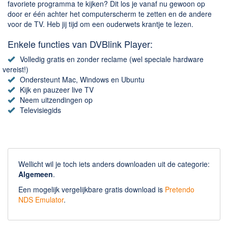
Chatten en bellen
favoriete programma te kijken? Dit los je vanaf nu gewoon op
door er één achter het computerscherm te zetten en de andere
Dating apps
voor de TV. Heb jij tijd om een ouderwets krantje te lezen.
Parkeer apps
Enkele functies van DVBlink Player:
Rar en Zip (Compressie - Unzip)
Volledig gratis en zonder reclame (wel speciale hardware
Shopping
vereist!)
Spelletjes en Games
Ondersteunt Mac, Windows en Ubuntu
Kijk en pauzeer live TV
Webbrowsers
Neem uitzendingen op
Televisiegids
Wellicht wil je toch iets anders downloaden uit de categorie:
Algemeen
.
Een mogelijk vergelijkbare gratis download is
Pretendo
NDS Emulator
.