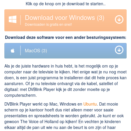
Klik op de knop om je download te starten..
Downloaden
Download voor Windows
(3)
BitTorrent Clients
Downloaden is gratis en snel!
Nieuwslezers (Downloaden via usenet)
Download deze software voor een ander besturingssysteem:
Onderhoud & Veiligheid
MacOS
(3)
Computer opschonen
Veilig online
Als je de juiste hardware in huis hebt, is het mogelijk om op je
Productiviteit
computer naar de televisie te kijken. Het enige wat je nu nog moet
doen, is een juist programma te installeren dat dit hele proces kan
Adresboek en contacten
aansturen. Of je nu televisie ontvangt via de kabel, satelliet of
digitaal: met DVBlink Player kijk je dit zonder moeite op je
Planning en organisatie
computerscherm.
Tekst en Administratie
DVBlink Player werkt op Mac, Windows en
Ubuntu
. Dat mooie
scherm op je kantoor hoeft dus niet alleen meer voor saaie
Overige
presentaties en spreadsheets te worden gebruikt. Je kunt er ook
gewoon The Voice of Holland op kijken! En vechten je kinderen
Algemeen
elkaar altijd de pan uit wie nu aan de beurt is om zijn of haar