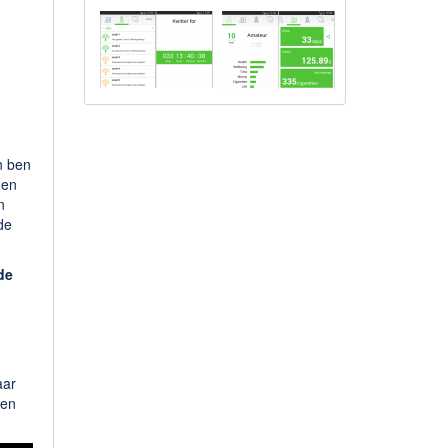
n ben
 en
n
de
de
.
aar
 en