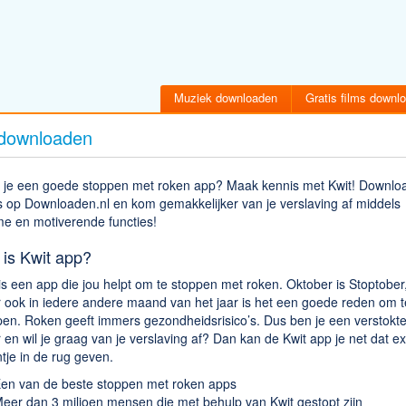
Muziek downloaden
Gratis films downl
downloaden
 je een goede stoppen met roken app? Maak kennis met Kwit! Downlo
s op Downloaden.nl en kom gemakkelijker van je verslaving af middels
me en motiverende functies!
 is Kwit app?
is een app die jou helpt om te stoppen met roken. Oktober is Stoptober
 ook in iedere andere maand van het jaar is het een goede reden om t
pen. Roken geeft immers gezondheidsrisico’s. Dus ben je een verstokt
 en wil je graag van je verslaving af? Dan kan de Kwit app je net dat ex
tje in de rug geven.
en van de beste stoppen met roken apps
eer dan 3 miljoen mensen die met behulp van Kwit gestopt zijn