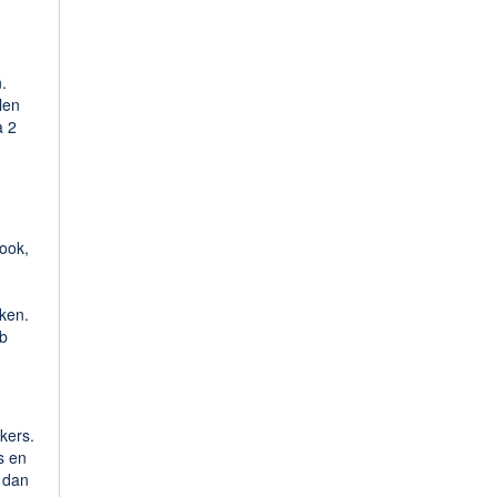
.
len
a 2
book,
eken.
eb
kers.
s en
r dan