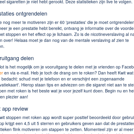
el sigaretten je niet hebt gerookt. Deze statistieken zijn live te volgen.
staties ontgrendelen
 nog meer te motiveren zijn er 60 'prestaties' die je moet ontgrendelen
er je een prestatie hebt bereikt, ontvang je informatie over de voorde
et stoppen en het effect op je lichaam. Zo is de nicotineverslaving al n
n over! Helaas moet je dan nog van de mentale verslaving af zien te
n.
ruitgang delen
lot is het mogelijk om je vooruitgang te delen met je vrienden op Face
er
en via e-mail. Heb je toch de drang om te roken? Dan heeft Kwit wat
s bedacht: schud met je telefoon en er verschijnt een zogenaamde
vatiekaart'. Hierop staan tips en adviezen om die sigaret niet aan te st
en met roken is het beste wat je voor jezelf kunt doen. Begin nu en h
en plezier aan!
t app review
wit stoppen met roken app wordt super positief beoordeeld door gebrui
p krijgt een 4,5 uit 5 sterren en gebruikers geven aan dat de prestatie
stieken flink motiveren om stappen te zetten. Momenteel zijn er al mee