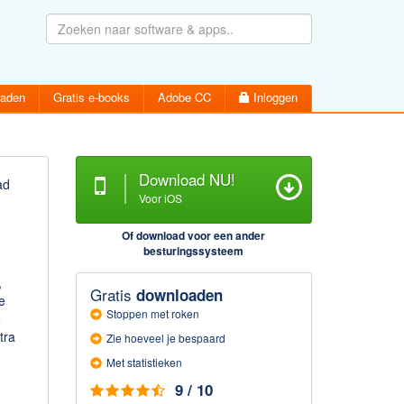
oaden
Gratis e-books
Adobe CC
Inloggen
Download NU!
ad
Voor iOS
Wachtwoord vergeten
Inloggen
Of download voor een ander
Activatiemail hersturen
besturingssysteem
Account aanmaken
,
Gratis
downloaden
e
Stoppen met roken
e
tra
Zie hoeveel je bespaard
Met statistieken
9 / 10