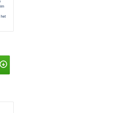
e
uim
 het