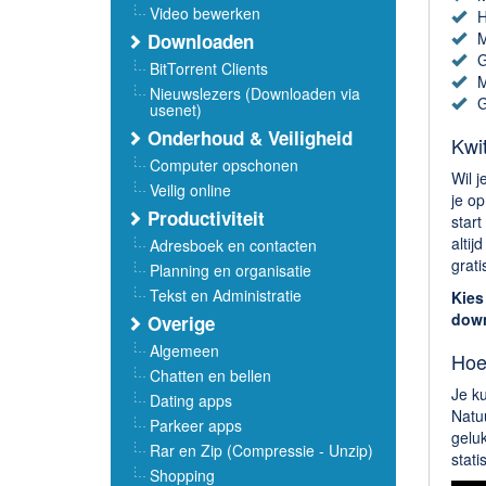
Video bewerken
H
M
Downloaden
G
BitTorrent Clients
M
Nieuwslezers (Downloaden via
G
usenet)
Onderhoud & Veiligheid
Kwi
Computer opschonen
Wil 
Veilig online
je op
Productiviteit
star
altij
Adresboek en contacten
grat
Planning en organisatie
Tekst en Administratie
Kies
down
Overige
Algemeen
Hoe
Chatten en bellen
Je ku
Dating apps
Natuu
Parkeer apps
geluk
Rar en Zip (Compressie - Unzip)
stati
Shopping