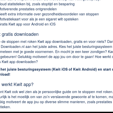
oud statistieken bij, zoals stoptijd en besparing
otiverende prestaties ontgrendelen
eeft extra informatie over gezondheidsvoordelen van stoppen
otivatiekaart voor als je een sigaret wilt opsteken
ratis Kwit app voor Android en iOS
t gratis downloaden
je de stoppen met roken Kwit app downloaden, gratis en voor niets? Da
 Downloaden.nl aan het juiste adres. Kies het juiste besturingssysteem
t meteen met je goede voornemen. En mocht je een keer zondigen? Ka
d gebeuren! Gelukkig motiveert de app jou om door te gaan! Hoe werkt 
is Kwit app downloaden?
 het juiste besturingssysteem (Kwit iOS of Kwit Android) en start 
load!
 werkt Kwit app?
nt Kwit ook wel zien als je persoonlijke guide om te stoppen met roken
rlijk is het moeilijk om van zo’n verslavende gewoonte af te komen, m
kig motiveert de app jou op diverse slimme manieren, zoals prestaties
stieken.