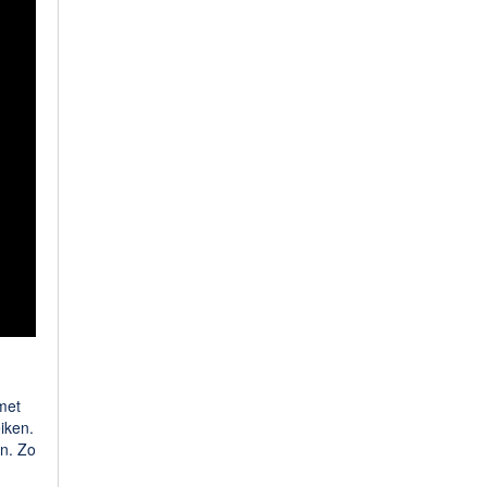
met
iken.
en. Zo