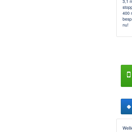
3,1 m
stopp
400 m
besp
nu!
Welli