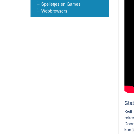
Spelletjes en Games
Webbrowsers
Stat
Kwit 
roken
Door 
kun j