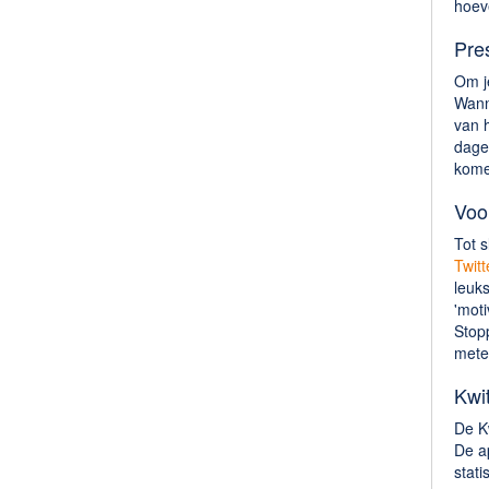
hoeve
Pre
Om je
Wanne
van h
dage
kome
Voo
Tot s
Twitt
leuk
'moti
Stopp
mete
Kwi
De K
De ap
stati