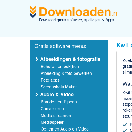
Download gratis software, spelletjes & Apps!
Kwit
Gratis software menu:
Afbeeldingen & fotografie
Zoek
grati
Beheren en bekijken
slim
Afbeelding & foto bewerken
Foto apps
Wat
Screenshots Maken
Kwit 
Audio & Video
maar
Branden en Rippen
stop
Converteren
roker
Media streamen
steun
Mediaspeler
E
Opnemen Audio en Video
M