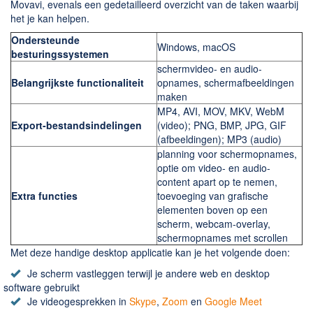
Chatten en bellen
Movavi, evenals een gedetailleerd overzicht van de taken waarbij
het je kan helpen.
Dating apps
Ondersteunde
Parkeer apps
Windows, macOS
besturingssystemen
Rar en Zip (Compressie - Unzip)
schermvideo- en audio-
Belangrijkste functionaliteit
opnames, schermafbeeldingen
Shopping
maken
Spelletjes en Games
MP4, AVI, MOV, MKV, WebM
Export-bestandsindelingen
(video); PNG, BMP, JPG, GIF
Webbrowsers
(afbeeldingen); MP3 (audio)
planning voor schermopnames,
optie om video- en audio-
content apart op te nemen,
Extra functies
toevoeging van grafische
elementen boven op een
scherm, webcam-overlay,
schermopnames met scrollen
Met deze handige desktop applicatie kan je het volgende doen:
Je scherm vastleggen terwijl je andere web en desktop
software gebruikt
Je videogesprekken in
Skype
,
Zoom
en
Google Meet