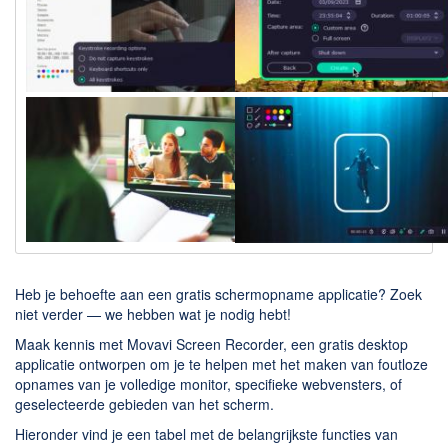
Downloaden
BitTorrent Clients
Nieuwslezers (Downloaden via usenet)
Onderhoud & Veiligheid
Computer opschonen
Veilig online
Productiviteit
Adresboek en contacten
Heb je behoefte aan een gratis schermopname applicatie? Zoek
Planning en organisatie
niet verder — we hebben wat je nodig hebt!
Tekst en Administratie
Maak kennis met Movavi Screen Recorder, een gratis desktop
applicatie ontworpen om je te helpen met het maken van foutloze
Overige
opnames van je volledige monitor, specifieke webvensters, of
geselecteerde gebieden van het scherm.
Algemeen
Hieronder vind je een tabel met de belangrijkste functies van