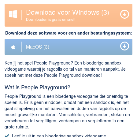
Downloaden
Download voor Windows
(3)
Downloaden is gratis en snel!
BitTorrent Clients
Nieuwslezers (Downloaden via usenet)
Download deze software voor een ander besturingssysteem:
Onderhoud & Veiligheid
MacOS
(3)
Computer opschonen
Ken jij het spel People Playground? Een bloederige sandbox
Veilig online
videogame waarbij je ragdolls op tal van manieren aanpakt. Je
Productiviteit
speelt het met deze People Playground download!
Wat is People Playground?
Adresboek en contacten
Planning en organisatie
People Playground is een bloederige videogame die oneindig te
spelen is. Er is geen einddoel, omdat het een sandbox is, en het
Tekst en Administratie
gaat simpelweg om het aanvallen en doden van ragdolls op de
meest gruwelijke manieren. Van schieten, verbranden, steken en
Overige
verscheuren tot vergiftigen, verdampen en verpletteren in een
grote ruimte.
Algemeen
Leef je uit in een bloederige sandbox videogame