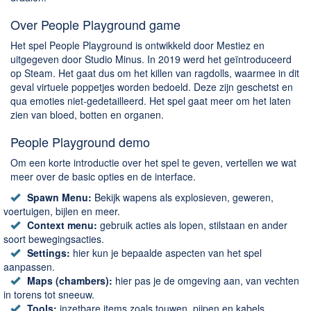
Over People Playground game
Het spel People Playground is ontwikkeld door Mestiez en
uitgegeven door Studio Minus. In 2019 werd het geïntroduceerd
op Steam. Het gaat dus om het killen van ragdolls, waarmee in dit
geval virtuele poppetjes worden bedoeld. Deze zijn geschetst en
qua emoties niet-gedetailleerd. Het spel gaat meer om het laten
zien van bloed, botten en organen.
People Playground demo
Om een korte introductie over het spel te geven, vertellen we wat
meer over de basic opties en de interface.
Spawn Menu:
Bekijk wapens als explosieven, geweren,
voertuigen, bijlen en meer.
Context menu:
gebruik acties als lopen, stilstaan en ander
soort bewegingsacties.
Settings:
hier kun je bepaalde aspecten van het spel
aanpassen.
Maps (chambers):
hier pas je de omgeving aan, van vechten
in torens tot sneeuw.
Tools:
inzetbare items zoals touwen, pijpen en kabels.