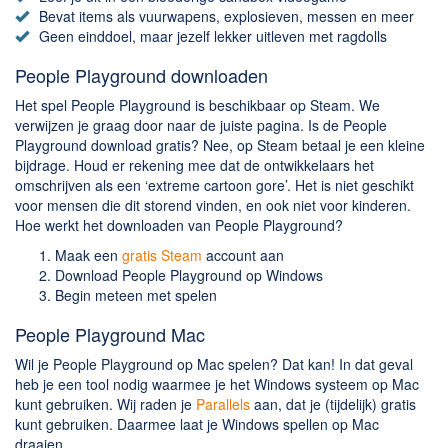
Chatten en bellen
Bevat items als vuurwapens, explosieven, messen en meer
Dating apps
Geen einddoel, maar jezelf lekker uitleven met ragdolls
Parkeer apps
People Playground downloaden
Rar en Zip (Compressie - Unzip)
Het spel People Playground is beschikbaar op Steam. We
Shopping
verwijzen je graag door naar de juiste pagina. Is de People
Playground download gratis? Nee, op Steam betaal je een kleine
Spelletjes en Games
bijdrage. Houd er rekening mee dat de ontwikkelaars het
Webbrowsers
omschrijven als een ‘extreme cartoon gore’. Het is niet geschikt
voor mensen die dit storend vinden, en ook niet voor kinderen.
Hoe werkt het downloaden van People Playground?
Maak een
gratis Steam
account aan
Download People Playground op Windows
Begin meteen met spelen
People Playground Mac
Wil je People Playground op Mac spelen? Dat kan! In dat geval
heb je een tool nodig waarmee je het Windows systeem op Mac
kunt gebruiken. Wij raden je
Parallels
aan, dat je (tijdelijk) gratis
kunt gebruiken. Daarmee laat je Windows spellen op Mac
draaien.