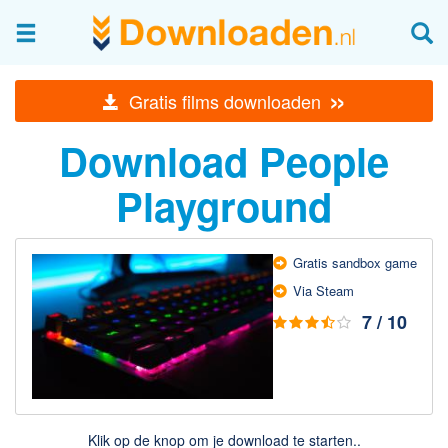
Afbeeldingen & fotografie
»
Gratis films downloaden
Beheren en bekijken
Download People
Afbeelding & foto bewerken
Foto apps
Playground
Screenshots Maken
Audio & Video
Gratis sandbox game
Via Steam
Branden en Rippen
7 / 10
Converteren
Media streamen
Mediaspeler
Opnemen Audio en Video
Klik op de knop om je download te starten..
Video bewerken