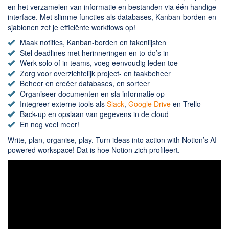
Chatten en bellen
en het verzamelen van informatie en bestanden via één handige
Dating apps
interface. Met slimme functies als databases, Kanban-borden en
sjablonen zet je efficiënte workflows op!
Parkeer apps
Maak notities, Kanban-borden en takenlijsten
Rar en Zip (Compressie - Unzip)
Stel deadlines met herinneringen en to-do’s in
Shopping
Werk solo of in teams, voeg eenvoudig leden toe
Zorg voor overzichtelijk project- en taakbeheer
Spelletjes en Games
Beheer en creëer databases, en sorteer
Webbrowsers
Organiseer documenten en sla informatie op
Integreer externe tools als
Slack
,
Google Drive
en Trello
Back-up en opslaan van gegevens in de cloud
En nog veel meer!
Write, plan, organise, play. Turn ideas into action with Notion’s AI-
powered workspace! Dat is hoe Notion zich profileert.