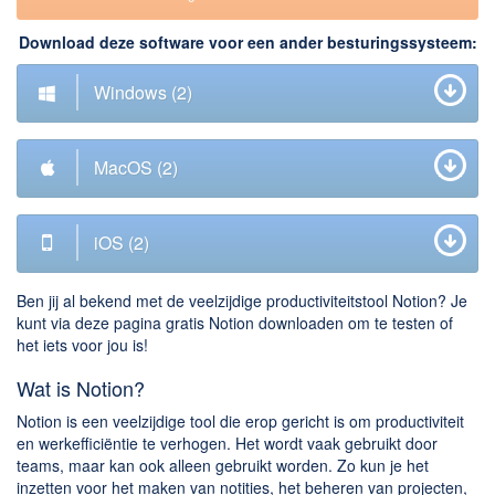
Downloaden
Download deze software voor een ander besturingssysteem:
BitTorrent Clients
Windows
(2)
Nieuwslezers (Downloaden via usenet)
Onderhoud & Veiligheid
MacOS
(2)
Computer opschonen
Veilig online
iOS
(2)
Productiviteit
Ben jij al bekend met de veelzijdige productiviteitstool Notion? Je
Adresboek en contacten
kunt via deze pagina gratis Notion downloaden om te testen of
het iets voor jou is!
Planning en organisatie
Tekst en Administratie
Wat is Notion?
Overige
Notion is een veelzijdige tool die erop gericht is om productiviteit
en werkefficiëntie te verhogen. Het wordt vaak gebruikt door
Algemeen
teams, maar kan ook alleen gebruikt worden. Zo kun je het
inzetten voor het maken van notities, het beheren van projecten,