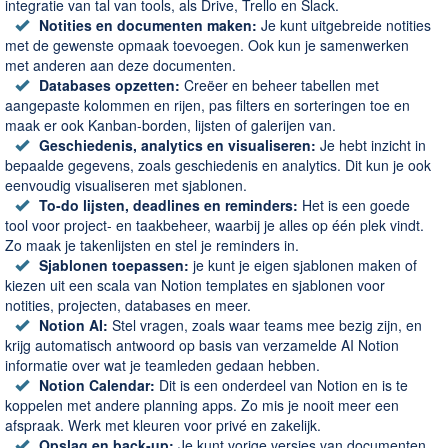
integratie van tal van tools, als Drive, Trello en Slack.
Notities en documenten maken:
Je kunt uitgebreide notities
met de gewenste opmaak toevoegen. Ook kun je samenwerken
met anderen aan deze documenten.
Databases opzetten:
Creëer en beheer tabellen met
aangepaste kolommen en rijen, pas filters en sorteringen toe en
maak er ook Kanban-borden, lijsten of galerijen van.
Geschiedenis, analytics en visualiseren:
Je hebt inzicht in
bepaalde gegevens, zoals geschiedenis en analytics. Dit kun je ook
eenvoudig visualiseren met sjablonen.
To-do lijsten, deadlines en reminders:
Het is een goede
tool voor project- en taakbeheer, waarbij je alles op één plek vindt.
Zo maak je takenlijsten en stel je reminders in.
Sjablonen toepassen:
je kunt je eigen sjablonen maken of
kiezen uit een scala van Notion templates en sjablonen voor
notities, projecten, databases en meer.
Notion AI:
Stel vragen, zoals waar teams mee bezig zijn, en
krijg automatisch antwoord op basis van verzamelde AI Notion
informatie over wat je teamleden gedaan hebben.
Notion Calendar:
Dit is een onderdeel van Notion en is te
koppelen met andere planning apps. Zo mis je nooit meer een
afspraak. Werk met kleuren voor privé en zakelijk.
Opslag en back-up:
Je kunt vorige versies van documenten