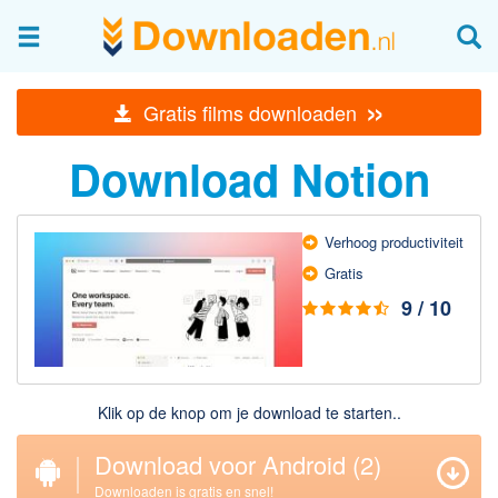
Afbeeldingen & fotografie
»
Gratis films downloaden
Beheren en bekijken
Download Notion
Afbeelding & foto bewerken
Foto apps
Screenshots Maken
Verhoog produc­tiviteit
Gratis
Audio & Video
9 / 10
Branden en Rippen
Converteren
Media streamen
Klik op de knop om je download te starten..
Mediaspeler
Download voor Android
(2)
Opnemen Audio en Video
Video bewerken
Downloaden is gratis en snel!