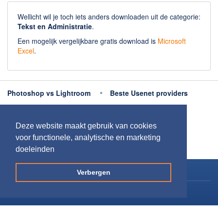
Wellicht wil je toch iets anders downloaden uit de categorie:
Tekst en Administratie
.
Een mogelijk vergelijkbare gratis download is
Microsoft
Excel
.
Photoshop vs Lightroom
Beste Usenet providers
Beste antivirus
Beste fotobewerking apps
Deze website maakt gebruik van cookies
Meer uitleg
voor functionele, analytische en marketing
doeleinden
Copyright 2026
Downloaden.nl
Verbergen
Contact opnemen
Privacy