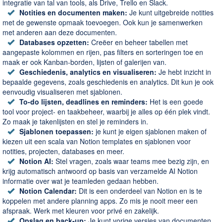
integratie van tal van tools, als Drive, Trello en Slack.
Notities en documenten maken:
Je kunt uitgebreide notities
met de gewenste opmaak toevoegen. Ook kun je samenwerken
met anderen aan deze documenten.
Databases opzetten:
Creëer en beheer tabellen met
aangepaste kolommen en rijen, pas filters en sorteringen toe en
maak er ook Kanban-borden, lijsten of galerijen van.
Geschiedenis, analytics en visualiseren:
Je hebt inzicht in
bepaalde gegevens, zoals geschiedenis en analytics. Dit kun je ook
eenvoudig visualiseren met sjablonen.
To-do lijsten, deadlines en reminders:
Het is een goede
tool voor project- en taakbeheer, waarbij je alles op één plek vindt.
Zo maak je takenlijsten en stel je reminders in.
Sjablonen toepassen:
je kunt je eigen sjablonen maken of
kiezen uit een scala van Notion templates en sjablonen voor
notities, projecten, databases en meer.
Notion AI:
Stel vragen, zoals waar teams mee bezig zijn, en
krijg automatisch antwoord op basis van verzamelde AI Notion
informatie over wat je teamleden gedaan hebben.
Notion Calendar:
Dit is een onderdeel van Notion en is te
koppelen met andere planning apps. Zo mis je nooit meer een
afspraak. Werk met kleuren voor privé en zakelijk.
Opslag en back-up:
Je kunt vorige versies van documenten