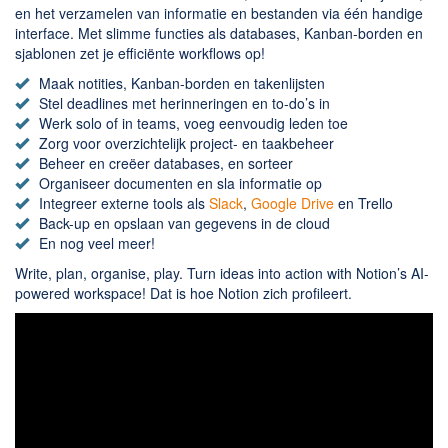
Chatten en bellen
en het verzamelen van informatie en bestanden via één handige
Dating apps
interface. Met slimme functies als databases, Kanban-borden en
sjablonen zet je efficiënte workflows op!
Parkeer apps
Maak notities, Kanban-borden en takenlijsten
Rar en Zip (Compressie - Unzip)
Stel deadlines met herinneringen en to-do’s in
Shopping
Werk solo of in teams, voeg eenvoudig leden toe
Zorg voor overzichtelijk project- en taakbeheer
Spelletjes en Games
Beheer en creëer databases, en sorteer
Webbrowsers
Organiseer documenten en sla informatie op
Integreer externe tools als
Slack
,
Google Drive
en Trello
Back-up en opslaan van gegevens in de cloud
En nog veel meer!
Write, plan, organise, play. Turn ideas into action with Notion’s AI-
powered workspace! Dat is hoe Notion zich profileert.