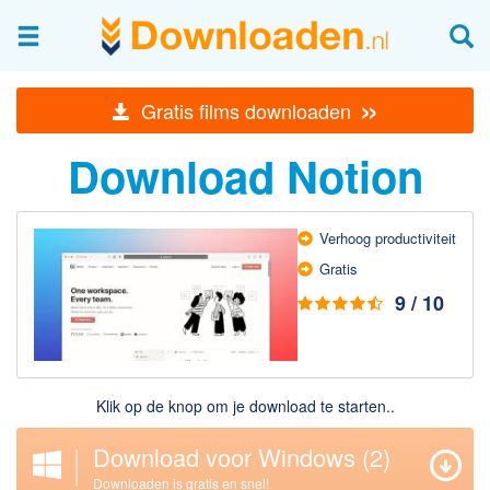
Afbeeldingen & fotografie
»
Gratis films downloaden
Beheren en bekijken
Download Notion
Afbeelding & foto bewerken
Foto apps
Screenshots Maken
Verhoog produc­tiviteit
Gratis
Audio & Video
9 / 10
Branden en Rippen
Converteren
Media streamen
Klik op de knop om je download te starten..
Mediaspeler
Download voor Windows
(2)
Opnemen Audio en Video
Video bewerken
Downloaden is gratis en snel!