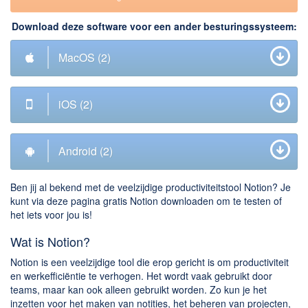
Downloaden
Download deze software voor een ander besturingssysteem:
BitTorrent Clients
MacOS
(2)
Nieuwslezers (Downloaden via usenet)
Onderhoud & Veiligheid
iOS
(2)
Computer opschonen
Veilig online
Android
(2)
Productiviteit
Ben jij al bekend met de veelzijdige productiviteitstool Notion? Je
Adresboek en contacten
kunt via deze pagina gratis Notion downloaden om te testen of
het iets voor jou is!
Planning en organisatie
Tekst en Administratie
Wat is Notion?
Overige
Notion is een veelzijdige tool die erop gericht is om productiviteit
en werkefficiëntie te verhogen. Het wordt vaak gebruikt door
Algemeen
teams, maar kan ook alleen gebruikt worden. Zo kun je het
inzetten voor het maken van notities, het beheren van projecten,