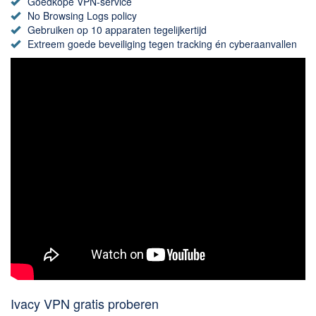
Chatten en bellen
Goedkope VPN-service
No Browsing Logs policy
Dating apps
Gebruiken op 10 apparaten tegelijkertijd
Parkeer apps
Extreem goede beveiliging tegen tracking én cyberaanvallen
Rar en Zip (Compressie - Unzip)
Shopping
Spelletjes en Games
Webbrowsers
Ivacy VPN gratis proberen