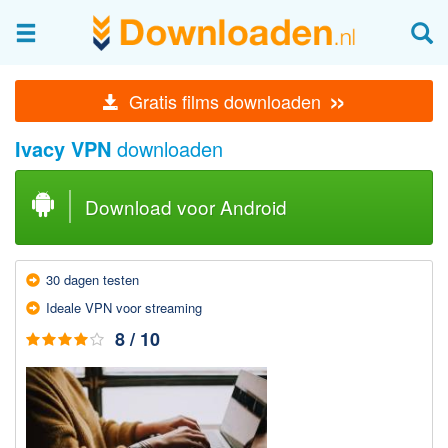
Afbeeldingen & fotografie
»
Gratis films downloaden
Beheren en bekijken
Ivacy VPN
downloaden
Afbeelding & foto bewerken
Foto apps
Download voor Android
Screenshots Maken
Audio & Video
30 dagen testen
Branden en Rippen
Ideale VPN voor streaming
Converteren
8 / 10
Media streamen
Mediaspeler
Opnemen Audio en Video
Video bewerken