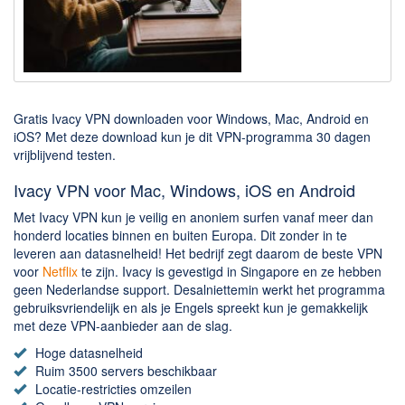
Downloaden
BitTorrent Clients
Nieuwslezers (Downloaden via usenet)
Gratis Ivacy VPN downloaden voor Windows, Mac, Android en
Onderhoud & Veiligheid
iOS? Met deze download kun je dit VPN-programma 30 dagen
vrijblijvend testen.
Computer opschonen
Veilig online
Ivacy VPN voor Mac, Windows, iOS en Android
Met Ivacy VPN kun je veilig en anoniem surfen vanaf meer dan
Productiviteit
honderd locaties binnen en buiten Europa. Dit zonder in te
leveren aan datasnelheid! Het bedrijf zegt daarom de beste VPN
Adresboek en contacten
voor
Netflix
te zijn. Ivacy is gevestigd in Singapore en ze hebben
Planning en organisatie
geen Nederlandse support. Desalniettemin werkt het programma
gebruiksvriendelijk en als je Engels spreekt kun je gemakkelijk
Tekst en Administratie
met deze VPN-aanbieder aan de slag.
Overige
Hoge datasnelheid
Ruim 3500 servers beschikbaar
Algemeen
Locatie-restricties omzeilen