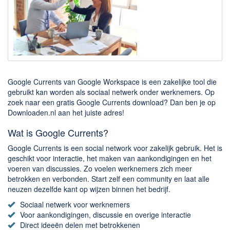
Downloaden
BitTorrent Clients
Nieuwslezers (Downloaden via usenet)
Onderhoud & Veiligheid
Google Currents van Google Workspace is een zakelijke tool die
Computer opschonen
gebruikt kan worden als sociaal netwerk onder werknemers. Op
zoek naar een gratis Google Currents download? Dan ben je op
Veilig online
Downloaden.nl aan het juiste adres!
Productiviteit
Wat is Google Currents?
Adresboek en contacten
Google Currents is een social network voor zakelijk gebruik. Het is
geschikt voor interactie, het maken van aankondigingen en het
Planning en organisatie
voeren van discussies. Zo voelen werknemers zich meer
Tekst en Administratie
betrokken en verbonden. Start zelf een community en laat alle
neuzen dezelfde kant op wijzen binnen het bedrijf.
Overige
Sociaal netwerk voor werknemers
Voor aankondigingen, discussie en overige interactie
Algemeen
Direct ideeën delen met betrokkenen