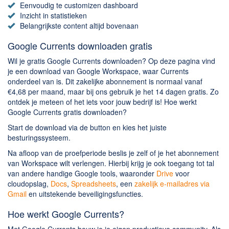
Chatten en bellen
Eenvoudig te customizen dashboard
Inzicht in statistieken
Dating apps
Belangrijkste content altijd bovenaan
Parkeer apps
Google Currents downloaden gratis
Rar en Zip (Compressie - Unzip)
Wil je gratis Google Currents downloaden? Op deze pagina vind
Shopping
je een download van Google Workspace, waar Currents
Spelletjes en Games
onderdeel van is. Dit zakelijke abonnement is normaal vanaf
€4,68 per maand, maar bij ons gebruik je het 14 dagen gratis. Zo
Webbrowsers
ontdek je meteen of het iets voor jouw bedrijf is! Hoe werkt
Google Currents gratis downloaden?
Start de download via de button en kies het juiste
besturingssysteem.
Na afloop van de proefperiode beslis je zelf of je het abonnement
van Workspace wilt verlengen. Hierbij krijg je ook toegang tot tal
van andere handige Google tools, waaronder
Drive
voor
cloudopslag,
Docs
,
Spreadsheets
, een
zakelijk e-mailadres via
Gmail
en uitstekende beveiligingsfuncties.
Hoe werkt Google Currents?
Met Google Currents bouw je je eigen productieve community. Als