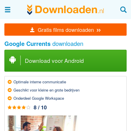
Afbeeldingen & fotografie
»
Gratis films downloaden
Beheren en bekijken
Google Currents
downloaden
Afbeelding & foto bewerken
Foto apps
Download voor Android
Screenshots Maken
Audio & Video
Optimale interne communicatie
Branden en Rippen
Geschikt voor kleine en grote bedrijven
Converteren
Onderdeel Google Workspace
Media streamen
8 / 10
Mediaspeler
Opnemen Audio en Video
Video bewerken