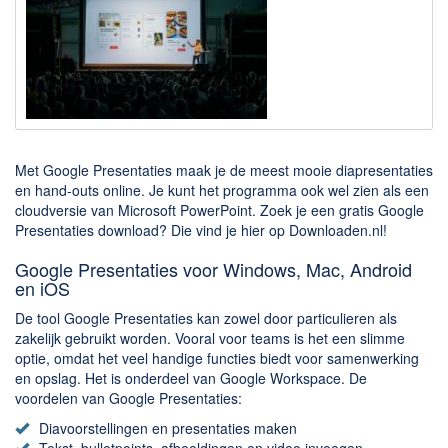
Downloaden
BitTorrent Clients
Nieuwslezers (Downloaden via usenet)
Onderhoud & Veiligheid
Met Google Presentaties maak je de meest mooie diapresentaties
Computer opschonen
en hand-outs online. Je kunt het programma ook wel zien als een
Veilig online
cloudversie van Microsoft PowerPoint. Zoek je een gratis Google
Presentaties download? Die vind je hier op Downloaden.nl!
Productiviteit
Google Presentaties voor Windows, Mac, Android
Adresboek en contacten
en iOS
Planning en organisatie
De tool Google Presentaties kan zowel door particulieren als
zakelijk gebruikt worden. Vooral voor teams is het een slimme
Tekst en Administratie
optie, omdat het veel handige functies biedt voor samenwerking
Overige
en opslag. Het is onderdeel van Google Workspace. De
voordelen van Google Presentaties:
Algemeen
Diavoorstellingen en presentaties maken