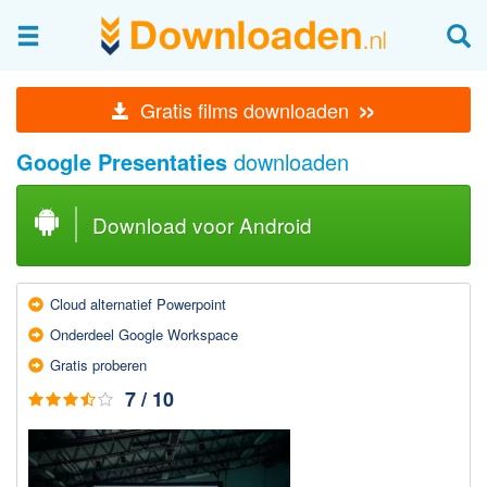
Afbeeldingen & fotografie
»
Gratis films downloaden
Beheren en bekijken
Google Presentaties
downloaden
Afbeelding & foto bewerken
Foto apps
Download voor Android
Screenshots Maken
Audio & Video
Cloud alternatief Powerpoint
Branden en Rippen
Onderdeel Google Workspace
Converteren
Gratis proberen
Media streamen
7 / 10
Mediaspeler
Opnemen Audio en Video
Video bewerken