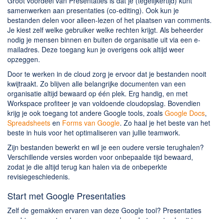
Groot voordeel van Presentaties is dat je (tegelijkertijd) kunt
samenwerken aan presentaties (co-editing). Ook kun je
bestanden delen voor alleen-lezen of het plaatsen van comments.
Je kiest zelf welke gebruiker welke rechten krijgt. Als beheerder
nodig je mensen binnen en buiten de organisatie uit via een e-
mailadres. Deze toegang kun je overigens ook altijd weer
opzeggen.
Door te werken in de cloud zorg je ervoor dat je bestanden nooit
kwijtraakt. Zo blijven alle belangrijke documenten van een
organisatie altijd bewaard op één plek. Erg handig, en met
Workspace profiteer je van voldoende cloudopslag. Bovendien
krijg je ook toegang tot andere Google tools, zoals
Google Docs
,
Spreadsheets
en
Forms van Google
. Zo haal je het beste van het
beste in huis voor het optimaliseren van jullie teamwork.
Zijn bestanden bewerkt en wil je een oudere versie terughalen?
Verschillende versies worden voor onbepaalde tijd bewaard,
zodat je die altijd terug kan halen via de onbeperkte
revisiegeschiedenis.
Start met Google Presentaties
Zelf de gemakken ervaren van deze Google tool? Presentaties