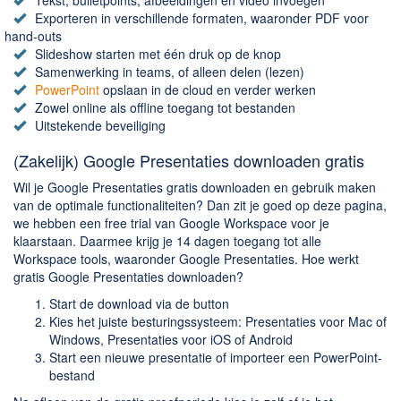
Chatten en bellen
Tekst, bulletpoints, afbeeldingen en video invoegen
Exporteren in verschillende formaten, waaronder PDF voor
Dating apps
hand-outs
Parkeer apps
Slideshow starten met één druk op de knop
Samenwerking in teams, of alleen delen (lezen)
Rar en Zip (Compressie - Unzip)
PowerPoint
opslaan in de cloud en verder werken
Shopping
Zowel online als offline toegang tot bestanden
Uitstekende beveiliging
Spelletjes en Games
(Zakelijk) Google Presentaties downloaden gratis
Webbrowsers
Wil je Google Presentaties gratis downloaden en gebruik maken
van de optimale functionaliteiten? Dan zit je goed op deze pagina,
we hebben een free trial van Google Workspace voor je
klaarstaan. Daarmee krijg je 14 dagen toegang tot alle
Workspace tools, waaronder Google Presentaties. Hoe werkt
gratis Google Presentaties downloaden?
Start de download via de button
Kies het juiste besturingssysteem: Presentaties voor Mac of
Windows, Presentaties voor iOS of Android
Start een nieuwe presentatie of importeer een PowerPoint-
bestand