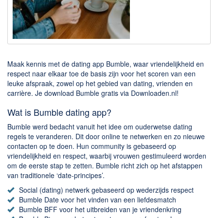
Downloaden
BitTorrent Clients
Nieuwslezers (Downloaden via usenet)
Maak kennis met de dating app Bumble, waar vriendelijkheid en
Onderhoud & Veiligheid
respect naar elkaar toe de basis zijn voor het scoren van een
leuke afspraak, zowel op het gebied van dating, vrienden en
Computer opschonen
carrière. Je download Bumble gratis via Downloaden.nl!
Veilig online
Wat is Bumble dating app?
Productiviteit
Bumble werd bedacht vanuit het idee om ouderwetse dating
regels te veranderen. Dit door online te netwerken en zo nieuwe
Adresboek en contacten
contacten op te doen. Hun community is gebaseerd op
Planning en organisatie
vriendelijkheid en respect, waarbij vrouwen gestimuleerd worden
om de eerste stap te zetten. Bumble richt zich op het afstappen
Tekst en Administratie
van traditionele ‘date-principes’.
Overige
Social (dating) netwerk gebaseerd op wederzijds respect
Bumble Date voor het vinden van een liefdesmatch
Algemeen
Bumble BFF voor het uitbreiden van je vriendenkring