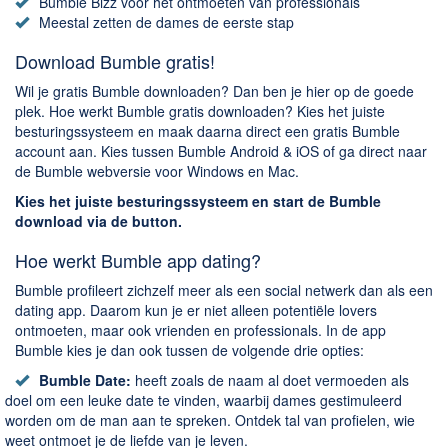
Chatten en bellen
Bumble Bizz voor het ontmoeten van professionals
Meestal zetten de dames de eerste stap
Dating apps
Download Bumble gratis!
Parkeer apps
Rar en Zip (Compressie - Unzip)
Wil je gratis Bumble downloaden? Dan ben je hier op de goede
plek. Hoe werkt Bumble gratis downloaden? Kies het juiste
Shopping
besturingssysteem en maak daarna direct een gratis Bumble
Spelletjes en Games
account aan. Kies tussen Bumble Android & iOS of ga direct naar
de Bumble webversie voor Windows en Mac.
Webbrowsers
Kies het juiste besturingssysteem en start de Bumble
download via de button.
Hoe werkt Bumble app dating?
Bumble profileert zichzelf meer als een social netwerk dan als een
dating app. Daarom kun je er niet alleen potentiële lovers
ontmoeten, maar ook vrienden en professionals. In de app
Bumble kies je dan ook tussen de volgende drie opties:
Bumble Date:
heeft zoals de naam al doet vermoeden als
doel om een leuke date te vinden, waarbij dames gestimuleerd
worden om de man aan te spreken. Ontdek tal van profielen, wie
weet ontmoet je de liefde van je leven.