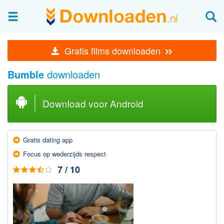
Afbeeldingen & fotografie
»
Gratis films downloaden
Beheren en bekijken
Bumble
downloaden
Afbeelding & foto bewerken
Foto apps
Download voor Android
Screenshots Maken
Audio & Video
Gratis dating app
Branden en Rippen
Focus op wederzijds respect
Converteren
7 / 10
Media streamen
Mediaspeler
Opnemen Audio en Video
Video bewerken