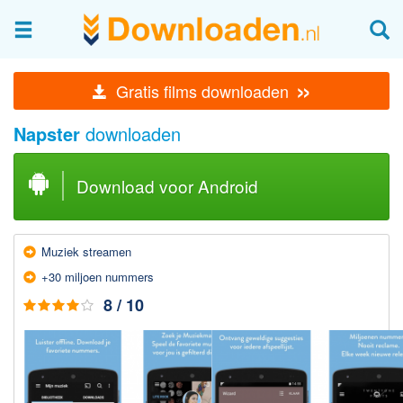
Afbeeldingen & fotografie
»
Gratis films downloaden
Beheren en bekijken
Napster
downloaden
Afbeelding & foto bewerken
Foto apps
Download voor Android
Screenshots Maken
Audio & Video
Muziek streamen
Branden en Rippen
+30 miljoen nummers
Converteren
8 / 10
Media streamen
Mediaspeler
Opnemen Audio en Video
Video bewerken