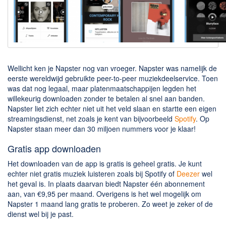
Downloaden
BitTorrent Clients
Nieuwslezers (Downloaden via usenet)
Onderhoud & Veiligheid
Wellicht ken je Napster nog van vroeger. Napster was namelijk de
eerste wereldwijd gebruikte peer-to-peer muziekdeelservice. Toen
was dat nog legaal, maar platenmaatschappijen legden het
Computer opschonen
willekeurig downloaden zonder te betalen al snel aan banden.
Veilig online
Napster liet zich echter niet uit het veld slaan en startte een eigen
streamingsdienst, net zoals je kent van bijvoorbeeld
Spotify
. Op
Productiviteit
Napster staan meer dan 30 miljoen nummers voor je klaar!
Adresboek en contacten
Gratis app downloaden
Planning en organisatie
Het downloaden van de app is gratis is geheel gratis. Je kunt
Tekst en Administratie
echter niet gratis muziek luisteren zoals bij Spotify of
Deezer
wel
het geval is. In plaats daarvan biedt Napster één abonnement
Overige
aan, van €9,95 per maand. Overigens is het wel mogelijk om
Napster 1 maand lang gratis te proberen. Zo weet je zeker of de
Algemeen
dienst wel bij je past.