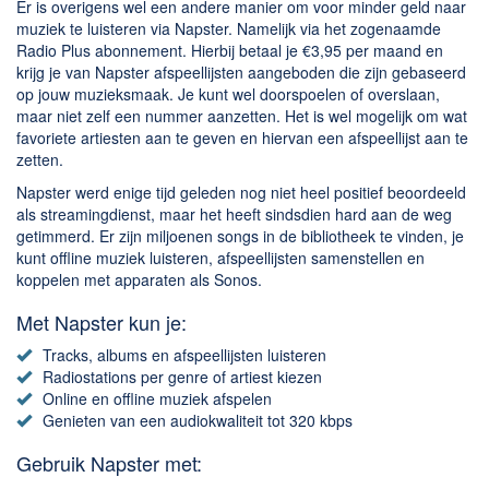
Chatten en bellen
Er is overigens wel een andere manier om voor minder geld naar
muziek te luisteren via Napster. Namelijk via het zogenaamde
Dating apps
Radio Plus abonnement. Hierbij betaal je €3,95 per maand en
Parkeer apps
krijg je van Napster afspeellijsten aangeboden die zijn gebaseerd
op jouw muzieksmaak. Je kunt wel doorspoelen of overslaan,
Rar en Zip (Compressie - Unzip)
maar niet zelf een nummer aanzetten. Het is wel mogelijk om wat
Shopping
favoriete artiesten aan te geven en hiervan een afspeellijst aan te
zetten.
Spelletjes en Games
Napster werd enige tijd geleden nog niet heel positief beoordeeld
Webbrowsers
als streamingdienst, maar het heeft sindsdien hard aan de weg
getimmerd. Er zijn miljoenen songs in de bibliotheek te vinden, je
kunt offline muziek luisteren, afspeellijsten samenstellen en
koppelen met apparaten als Sonos.
Met Napster kun je:
Tracks, albums en afspeellijsten luisteren
Radiostations per genre of artiest kiezen
Online en offline muziek afspelen
Genieten van een audiokwaliteit tot 320 kbps
Gebruik Napster met: