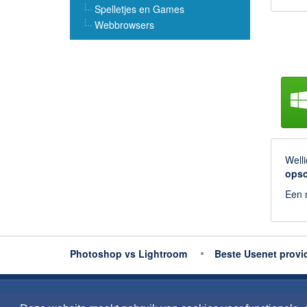
Spelletjes en Games
Webbrowsers
Welli
ops
Een m
Photoshop vs Lightroom
Beste Usenet provi
Copyright 2026
Downloaden.nl
Contact opneme