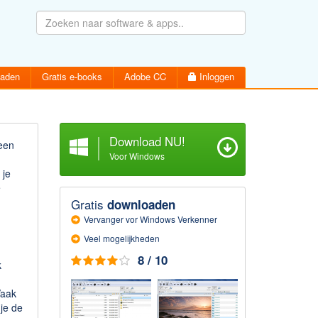
oaden
Gratis e-books
Adobe CC
Inloggen
Download NU!
een
Voor Windows
 je
Wachtwoord vergeten
Inloggen
e
Activatiemail hersturen
Gratis
downloaden
Account aanmaken
Vervanger vor Windows Verkenner
Veel mogelijk­heden
8 / 10
k
Vaak
je de