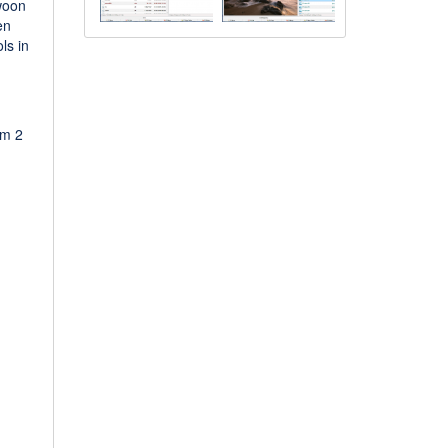
woon
en
ls in
om 2