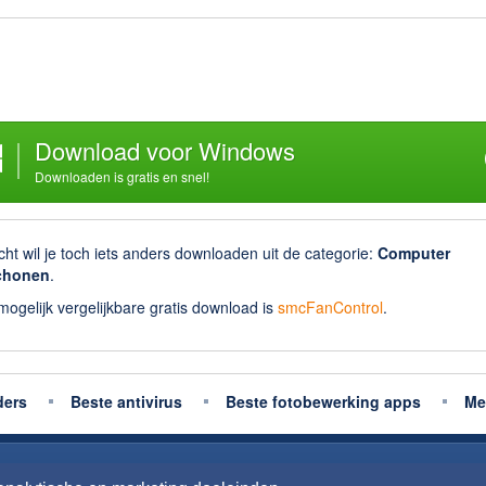
Download voor Windows
Downloaden is gratis en snel!
cht wil je toch iets anders downloaden uit de categorie:
Computer
chonen
.
ogelijk vergelijkbare gratis download is
smcFanControl
.
ders
Beste antivirus
Beste fotobewerking apps
Me
n
Privacy