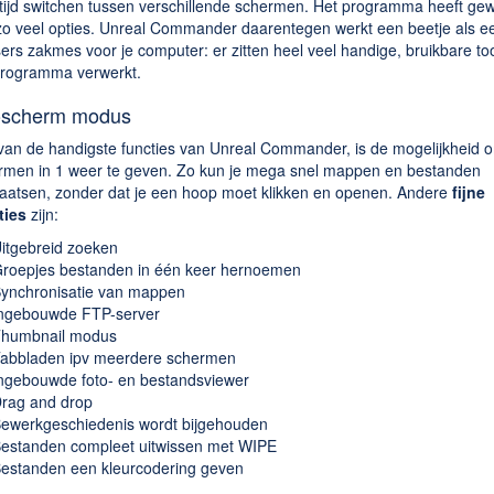
 tijd switchen tussen verschillende schermen. Het programma heeft ge
 zo veel opties. Unreal Commander daarentegen werkt een beetje als e
ers zakmes voor je computer: er zitten heel veel handige, bruikbare too
programma verwerkt.
scherm modus
van de handigste functies van Unreal Commander, is de mogelijkheid 
rmen in 1 weer te geven. Zo kun je mega snel mappen en bestanden
laatsen, zonder dat je een hoop moet klikken en openen. Andere
fijne
ties
zijn:
itgebreid zoeken
roepjes bestanden in één keer hernoemen
ynchronisatie van mappen
ngebouwde FTP-server
humbnail modus
abbladen ipv meerdere schermen
ngebouwde foto- en bestandsviewer
rag and drop
ewerkgeschiedenis wordt bijgehouden
estanden compleet uitwissen met WIPE
estanden een kleurcodering geven