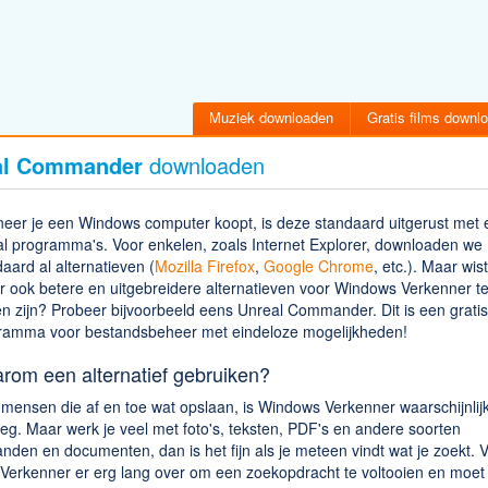
Muziek downloaden
Gratis films downl
al Commander
downloaden
eer je een Windows computer koopt, is deze standaard uitgerust met 
al programma's. Voor enkelen, zoals Internet Explorer, downloaden we
aard al alternatieven (
Mozilla Firefox
,
Google Chrome
, etc.). Maar wist
r ook betere en uitgebreidere alternatieven voor Windows Verkenner t
n zijn? Probeer bijvoorbeeld eens Unreal Commander. Dit is een gratis
ramma voor bestandsbeheer met eindeloze mogelijkheden!
rom een alternatief gebruiken?
 mensen die af en toe wat opslaan, is Windows Verkenner waarschijnlij
g. Maar werk je veel met foto's, teksten, PDF's en andere soorten
nden en documenten, dan is het fijn als je meteen vindt wat je zoekt. 
 Verkenner er erg lang over om een zoekopdracht te voltooien en moet 