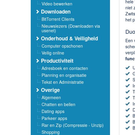
hele
Video bewerken
niet
Downloaden
Zwits
BitTorrent Clients
het 
Nieuwslezers (Downloaden via
usenet)
Duo
Onderhoud & Veiligheid
Een 
Computer opschonen
sche
verp
Veilig online
func
Productiviteit
U
Adresboek en contacten
G
Planning en organisatie
S
Tekst en Administratie
I
Overige
T
Algemeen
T
I
Chatten en bellen
D
Dating apps
B
Parkeer apps
B
Rar en Zip (Compressie - Unzip)
B
Shopping