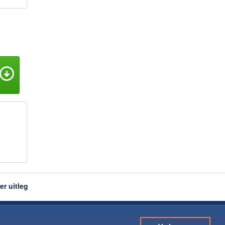
er uitleg
Downloaden.nl is een initiatief van
Three Dots B.V.