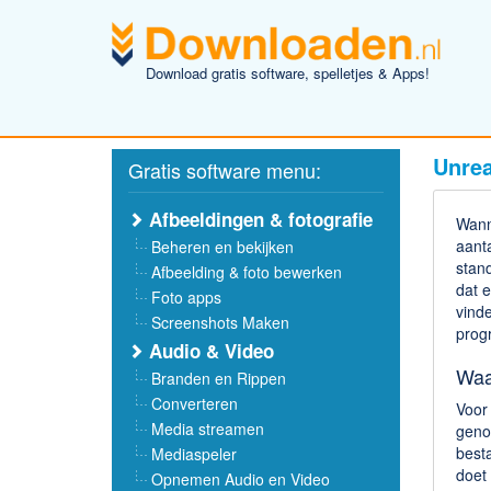
Download gratis software, spelletjes & Apps!
Unre
Gratis software menu:
Afbeeldingen & fotografie
Wann
aant
Beheren en bekijken
stand
Afbeelding & foto bewerken
dat e
Foto apps
vinde
Screenshots Maken
prog
Audio & Video
Waa
Branden en Rippen
Converteren
Voor
Media streamen
genoe
besta
Mediaspeler
doet
Opnemen Audio en Video