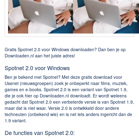
Downloaden
BitTorrent Clients
Nieuwslezers (Downloaden via usenet)
Onderhoud & Veiligheid
Gratis Spotnet 2.0 voor Windows downloaden? Dan ben je op
Computer opschonen
Downloaden.nl aan het juiste adres!
Veilig online
Spotnet 2.0 voor Windows
Productiviteit
Ben je bekend met Spotnet? Met deze gratis download voor
Usenet (nieuwsgroepen) zoek je onbeperkt naar films, muziek,
Adresboek en contacten
games en e-books. Spotnet 2.0 is een variant van Spotnet 1.9,
die je ook hier op Downloaden.nl downloadt. Er wordt weleens
Planning en organisatie
gedacht dat Spotnet 2.0 een verbeterde versie is van Spotnet 1.9,
Tekst en Administratie
maar dat is niet waar. Versie 2.0 is ontwikkeld door andere
techneuten (onbekend wie) en is net iets anders ingericht dan de
Overige
1.9 variant.
Algemeen
De functies van Spotnet 2.0: