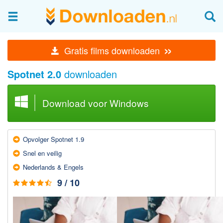
Afbeeldingen & fotografie
»
Gratis films downloaden
Beheren en bekijken
Spotnet 2.0
downloaden
Afbeelding & foto bewerken
Foto apps
Download voor Windows
Screenshots Maken
Audio & Video
Opvolger Spotnet 1.9
Branden en Rippen
Snel en veilig
Converteren
Nederlands & Engels
Media streamen
9 / 10
Mediaspeler
Opnemen Audio en Video
Video bewerken