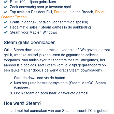
Chatten en bellen
Ruim 100 miljoen gebruikers
Zoek eenvoudig naar je favoriete spel
Dating apps
Top titels als Resident Evil,
Fortnite
, Into the Breach,
Roller
Parkeer apps
Coaster Tycoon
Gratis in gebruik (betalen voor sommige spellen)
Rar en Zip (Compressie - Unzip)
Regelmatig sales / Steam games in de aanbieding
Shopping
Steam voor Mac en Windows
Spelletjes en Games
Steam gratis downloaden
Webbrowsers
Wil je Steam downloaden, gratis en voor niets? We geven je groot
gelijk, want zo snuffel je zelf tussen de gigantische collectie
topgames. Van multiplayer tot shooters tot simulatiegames, het
aanbod is eindeloos. Met Steam kom je je tijd gegarandeerd op
een leuke manier door. Hoe werkt gratis Steam downloaden?
Start de download via de button
Kies het juiste besturingssysteem (Steam MacOS, Steam
Windows)
Open Steam en zoek naar je favoriete games!
Hoe werkt Steam?
Je start met het aanmaken van een Steam account. Dit is geheel