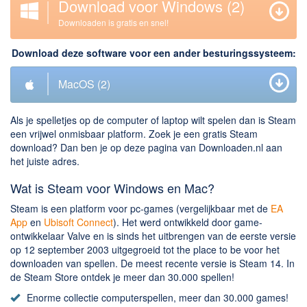
Download voor Windows
(2)
Downloaden
Downloaden is gratis en snel!
BitTorrent Clients
Download deze software voor een ander besturingssysteem:
Nieuwslezers (Downloaden via usenet)
MacOS
(2)
Onderhoud & Veiligheid
Als je spelletjes op de computer of laptop wilt spelen dan is Steam
Computer opschonen
een vrijwel onmisbaar platform. Zoek je een gratis Steam
Veilig online
download? Dan ben je op deze pagina van Downloaden.nl aan
het juiste adres.
Productiviteit
Wat is Steam voor Windows en Mac?
Adresboek en contacten
Steam is een platform voor pc-games (vergelijkbaar met de
EA
Planning en organisatie
App
en
Ubisoft Connect
). Het werd ontwikkeld door game-
Tekst en Administratie
ontwikkelaar Valve en is sinds het uitbrengen van de eerste versie
op 12 september 2003 uitgegroeid tot the place to be voor het
Overige
downloaden van spellen. De meest recente versie is Steam 14. In
de Steam Store ontdek je meer dan 30.000 spellen!
Algemeen
Enorme collectie computerspellen, meer dan 30.000 games!