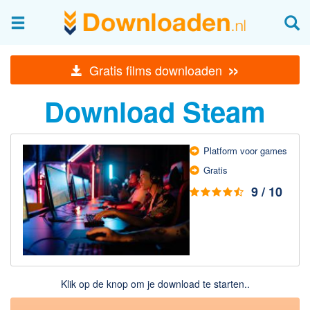
Afbeeldingen & fotografie
»
Gratis films downloaden
Beheren en bekijken
Download Steam
Afbeelding & foto bewerken
Foto apps
Screenshots Maken
Platform voor games
Gratis
Audio & Video
9 / 10
Branden en Rippen
Converteren
Media streamen
Mediaspeler
Klik op de knop om je download te starten..
Opnemen Audio en Video
Video bewerken