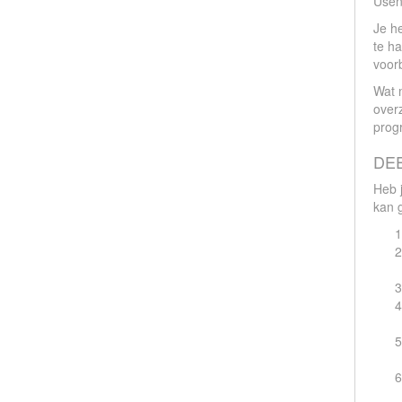
Usen
Je h
te h
voor
Wat m
overz
prog
DEE
Heb 
kan 