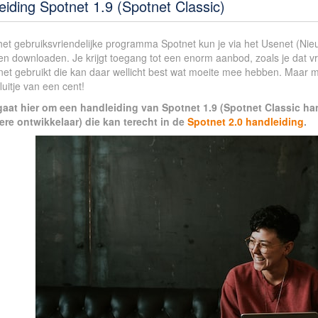
eiding Spotnet 1.9 (Spotnet Classic)
het gebruiksvriendelijke programma Spotnet kun je via het Usenet (Nie
en downloaden. Je krijgt toegang tot een enorm aanbod, zoals je dat vr
net gebruikt die kan daar wellicht best wat moeite mee hebben. Maar m
luitje van een cent!
gaat hier om een handleiding van Spotnet 1.9 (Spotnet Classic han
ere ontwikkelaar) die kan terecht in de
Spotnet 2.0 handleiding
.