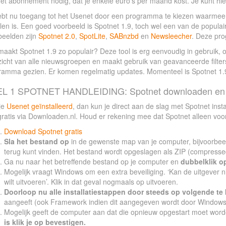
et abonnement nodig, dat je enkele euro’s per maand kost. Je kunt hi
ebt nu toegang tot het Usenet door een programma te kiezen waarmee 
alen is. Een goed voorbeeld is Spotnet 1.9, toch wel een van de popul
beelden zijn
Spotnet 2.0
,
SpotLite
,
SABnzbd
en
Newsleecher
. Deze pro
aakt Spotnet 1.9 zo populair? Deze tool is erg eenvoudig in gebruik, o
icht van alle nieuwsgroepen en maakt gebruik van geavanceerde filters
ramma gezien. Er komen regelmatig updates. Momenteel is Spotnet 1.
L 1 SPOTNET HANDLEIDING: Spotnet downloaden en i
je
Usenet geïnstalleerd
, dan kun je direct aan de slag met Spotnet ins
gratis via Downloaden.nl. Houd er rekening mee dat Spotnet alleen voo
Download Spotnet gratis
Sla het bestand op
in de gewenste map van je computer, bijvoorbeel
terug kunt vinden. Het bestand wordt opgeslagen als ZIP (compresse
Ga nu naar het betreffende bestand op je computer en
dubbelklik o
Mogelijk vraagt Windows om een extra beveiliging. ‘Kan de uitgever n
wilt uitvoeren’. Klik in dat geval nogmaals op uitvoeren.
Doorloop nu alle installatiestappen door steeds op volgende te 
aangeeft (ook Framework indien dit aangegeven wordt door Windows
Mogelijk geeft de computer aan dat die opnieuw opgestart moet worden
is klik je op bevestigen.