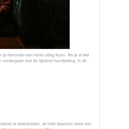
je hieronder een korte uitleg lezen. Als je al wel
n verdergaan met de Spotnet handleiding. In dit
 Usenet te downloaden. Je hebt daarvoor eerst een