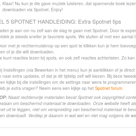
Klaar! Nu kun je die gave muziek luisteren, dat spannende boek lezen
downloaden via Spotnet. Enjoy!
L 5 SPOTNET HANDLEIDING: Extra Spotnet tips
den je aan om nu zelf aan de slag te gaan met Spotnet. Door te experi
tdek je steeds sneller je favoriete spots. We sluiten af met een aantal 
oor met je rechtermuisknop op een spot te klikken kun je hem toevoegen
sen of je die wilt downloaden.
e kunt reacties lezen bij spots, en ook zelf reacties achterlaten. Zo ka
ij Instellingen (via Bewerken in het menu) kun je aanklikken of je direc
 naar extra updates, of dat je dit tijdstip zelf wilt kiezen. Bij deze tw
en kijkje bij die instellingen om de settings naar wens te programmeren
eb je extra vragen? Neem eens een kijkje op het
Spotnet forum
.
OP:
Naast rechtenvrije materialen bevat Spotnet ook copyrighted conte
estaan om beschermd materiaal te downloaden. Onze website heeft als
et uit te leggen, niet om verspreiding van beschermd materiaal te bevo
 en downloadt. Verdiep je daarom in wat wel en niet mag volgens de we