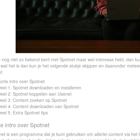
e nog niet zo bekend bent met Spotnet maar wel interesse hebt, dan kun 
wat het is dan kun je het volgende stukje skippen en daaronder metee
l:
orte intro over Spotnet
eel 1: Spotnet downloaden en installeren
eel 2: Spotnet koppelen aan Usenet
eel 3: Content zoeken op Spotnet
eel 4: Content downloaden van Spotnet
eel 5: Extra Spotnet tips
e intro over Spotnet
et is een programma dat je kunt gebruiken om allerlei content via het