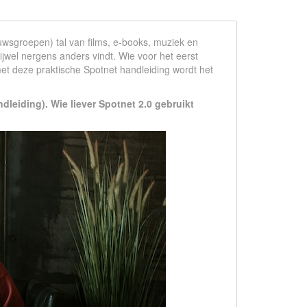
uwsgroepen) tal van films, e-books, muziek en
ijwel nergens anders vindt. Wie voor het eerst
et deze praktische Spotnet handleiding wordt het
dleiding). Wie liever Spotnet 2.0 gebruikt