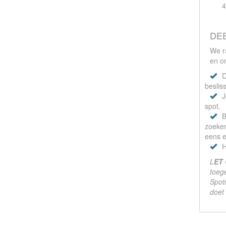
DEE
We ra
en on
D
beslis
J
spot.
B
zoeken
eens e
H
L
ET 
toeg
Spotn
doet