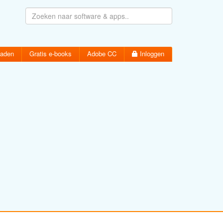
oaden
Gratis e-books
Adobe CC
Inloggen
Wachtwoord vergeten
Inloggen
Activatiemail hersturen
Account aanmaken