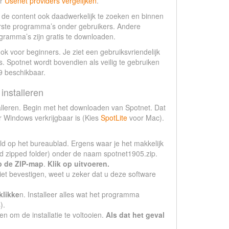
er
Usenet providers vergelijken
.
de content ook daadwerkelijk te zoeken en binnen
airste programma’s onder gebruikers. Andere
gramma’s zijn gratis te downloaden.
ok voor beginners. Je ziet een gebruiksvriendelijk
. Spotnet wordt bovendien als veilig te gebruiken
9 beschikbaar.
nstalleren
talleren. Begin met het downloaden van Spotnet. Dat
r Windows verkrijgbaar is (Kies
SpotLite
voor Mac).
d op het bureaublad. Ergens waar je het makkelijk
d zipped folder) onder de naam spotnet1905.zip.
p de ZIP-map
.
Klik op uitvoeren.
iet bevestigen, weet u zeker dat u deze software
klikke
n. Installeer alles wat het programma
).
 om de installatie te voltooien.
Als dat het geval