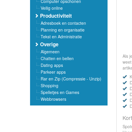
Computer opschonen
Veilig online
Productiviteit
Adresboek en contacten
Planning en organisatie
Tekst en Administratie
Overige
Algemeen
Als j
Chatten en bellen
weet 
Dating apps
artike
Parkeer apps
K
Rar en Zip (Compressie - Unzip)
D
Shopping
D
Spelletjes en Games
D
Webbrowsers
D
D
Kort
Spotn