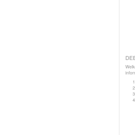
DEE
Welko
infor