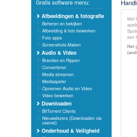
Gratis software menu:
Handl
Afbeeldingen & fotografie
Met 
Beheren en bekijken
spell
Afbeelding & foto bewerken
Spot
een f
Foto apps
Screenshots Maken
Het 
Audio & Video
(and
Branden en Rippen
Converteren
Media streamen
Mediaspeler
Opnemen Audio en Video
Video bewerken
Downloaden
BitTorrent Clients
Nieuwslezers (Downloaden via
usenet)
Onderhoud & Veiligheid