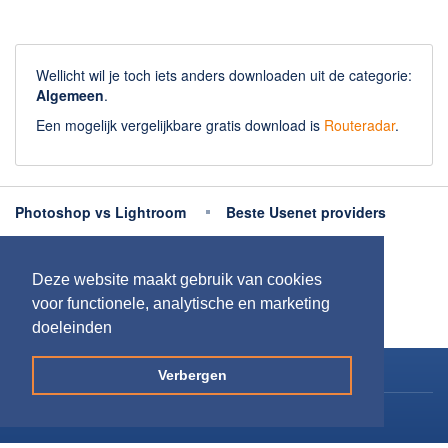
Wellicht wil je toch iets anders downloaden uit de categorie:
Algemeen
.
Een mogelijk vergelijkbare gratis download is
Routeradar
.
Photoshop vs Lightroom
Beste Usenet providers
Beste antivirus
Beste fotobewerking apps
Deze website maakt gebruik van cookies
Meer uitleg
voor functionele, analytische en marketing
doeleinden
Copyright 2026
Downloaden.nl
Verbergen
Contact opnemen