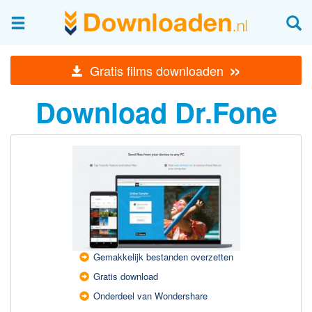
Afbeeldingen & fotografie
»
Gratis films downloaden
Beheren en bekijken
Download Dr.Fone
Afbeelding & foto bewerken
Foto apps
Screenshots Maken
Audio & Video
Branden en Rippen
Converteren
Media streamen
Gemakkelijk bestanden overzetten
Mediaspeler
Gratis download
Opnemen Audio en Video
Onderdeel van Wondershare
Video bewerken