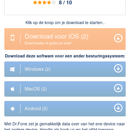
8 / 10
Downloaden
BitTorrent Clients
Klik op de knop om je download te starten..
Nieuwslezers (Downloaden via usenet)
Download voor iOS
(2)
Onderhoud & Veiligheid
Downloaden is gratis en snel!
Computer opschonen
Download deze software voor een ander besturingssysteem:
Veilig online
Windows
(2)
Productiviteit
Adresboek en contacten
MacOS
(2)
Planning en organisatie
Tekst en Administratie
Android
(2)
Overige
Algemeen
Met Dr.Fone zet je gemakkelijk data over van het ene device naar
het andere device. Handig als back-up en het altijd toegang