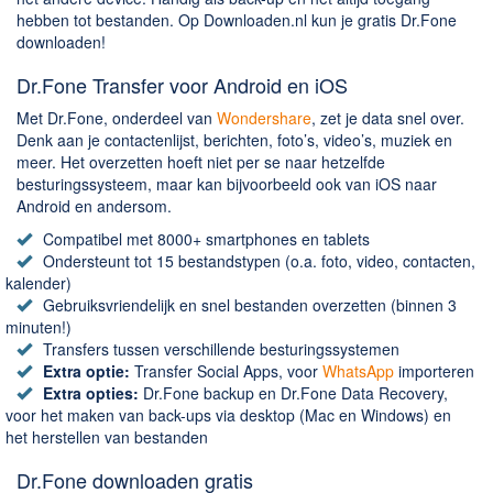
Chatten en bellen
hebben tot bestanden. Op Downloaden.nl kun je gratis Dr.Fone
Dating apps
downloaden!
Parkeer apps
Dr.Fone Transfer voor Android en iOS
Rar en Zip (Compressie - Unzip)
Met Dr.Fone, onderdeel van
Wondershare
, zet je data snel over.
Shopping
Denk aan je contactenlijst, berichten, foto’s, video’s, muziek en
meer. Het overzetten hoeft niet per se naar hetzelfde
Spelletjes en Games
besturingssysteem, maar kan bijvoorbeeld ook van iOS naar
Webbrowsers
Android en andersom.
Compatibel met 8000+ smartphones en tablets
Ondersteunt tot 15 bestandstypen (o.a. foto, video, contacten,
kalender)
Gebruiksvriendelijk en snel bestanden overzetten (binnen 3
minuten!)
Transfers tussen verschillende besturingssystemen
Extra optie:
Transfer Social Apps, voor
WhatsApp
importeren
Extra opties:
Dr.Fone backup en Dr.Fone Data Recovery,
voor het maken van back-ups via desktop (Mac en Windows) en
het herstellen van bestanden
Dr.Fone downloaden gratis